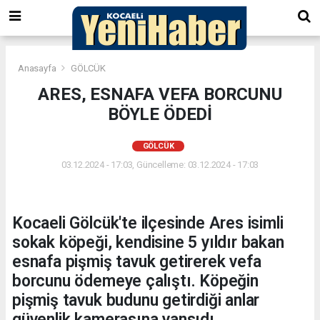
Anasayfa
GÖLCÜK
ARES, ESNAFA VEFA BORCUNU
BÖYLE ÖDEDİ
GÖLCÜK
03.12.2024 - 17:03, Güncelleme: 03.12.2024 - 17:03
Kocaeli Gölcük'te ilçesinde Ares isimli
sokak köpeği, kendisine 5 yıldır bakan
esnafa pişmiş tavuk getirerek vefa
borcunu ödemeye çalıştı. Köpeğin
pişmiş tavuk budunu getirdiği anlar
güvenlik kamerasına yansıdı.