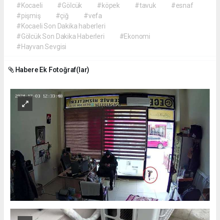
#Kocaeli
#Gölcük
#köpek
#tavuk
#esnaf
#pişmiş
#çiğ
#vefa
#Kocaeli Son Dakika haberleri
#Gölcük Son Dakika Haberleri
#Ekonomi
#Hayvan Sevgisi
Habere Ek Fotoğraf(lar)