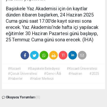
Başiskele Yaz Akademisi için ön kayıtlar
dünden itibaren başlarken, 24 Haziran 2025
Cuma günü saat 17.00'de kayıt süresi sona
erecek. Yaz Akademisi’nde hafta içi yapılacak
eğitimler 30 Haziran Pazartesi günü başlayıp,
25 Temmuz Cuma günü sona erecek. (İHA)
#Kocaeli
#Başiskele Belediyesi
#Kocaeli Üniversitesi
#Çocuk Üniversitesi
#Genc-i Âlâ
#Haziran
#2025
#Haberler
#Haber Merkezi
Okuyucu Yorumları
(0)