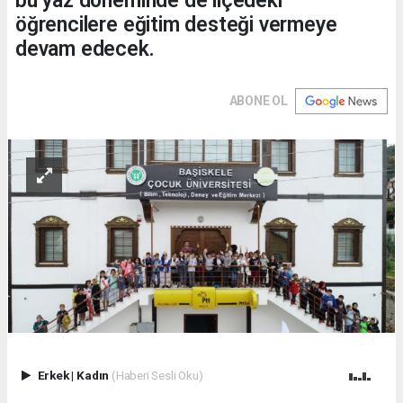
bu yaz döneminde de ilçedeki
öğrencilere eğitim desteği vermeye
devam edecek.
ABONE OL
Erkek
|
Kadın
(Haberi Sesli Oku)