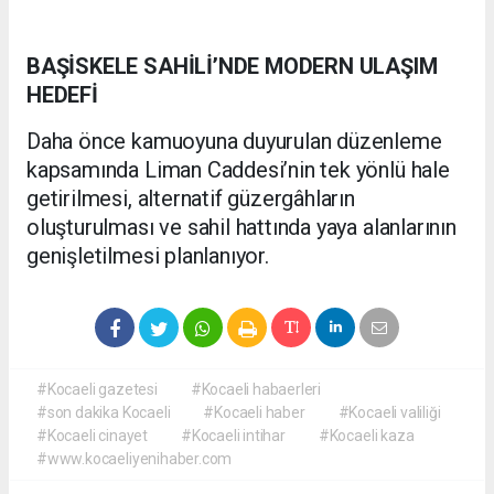
BAŞİSKELE SAHİLİ’NDE MODERN ULAŞIM
HEDEFİ
Daha önce kamuoyuna duyurulan düzenleme
kapsamında Liman Caddesi’nin tek yönlü hale
getirilmesi, alternatif güzergâhların
oluşturulması ve sahil hattında yaya alanlarının
genişletilmesi planlanıyor.
#Kocaeli gazetesi
#Kocaeli habaerleri
#son dakika Kocaeli
#Kocaeli haber
#Kocaeli valiliği
#Kocaeli cinayet
#Kocaeli intihar
#Kocaeli kaza
#www.kocaeliyenihaber.com