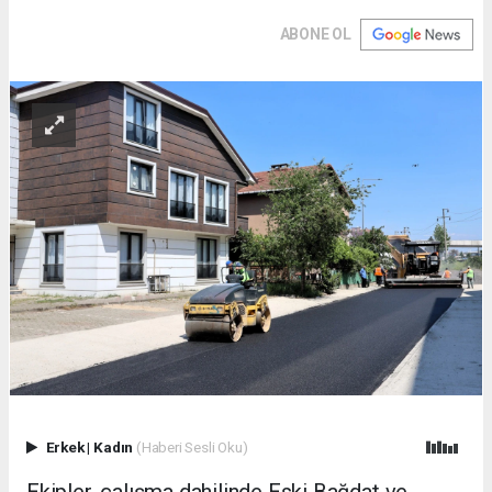
ABONE OL
Erkek
|
Kadın
(Haberi Sesli Oku)