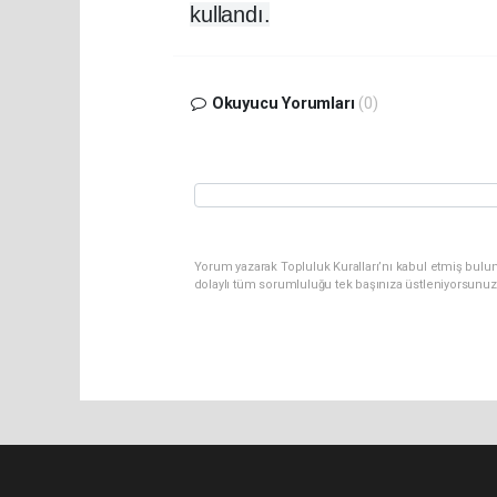
kullandı.
Okuyucu Yorumları
(0)
Yorum yazarak Topluluk Kuralları’nı kabul etmiş bulu
dolaylı tüm sorumluluğu tek başınıza üstleniyorsunuz