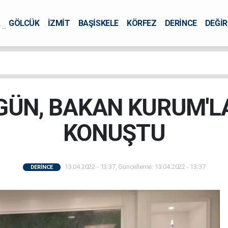
A
GÖLCÜK
İZMİT
BAŞİSKELE
KÖRFEZ
DERİNCE
DEĞİ
ÜRSEL
GÜN, BAKAN KURUM'LA
KONUŞTU
13.04.2022 - 13:37, Güncelleme: 13.04.2022 - 13:37
DERİNCE