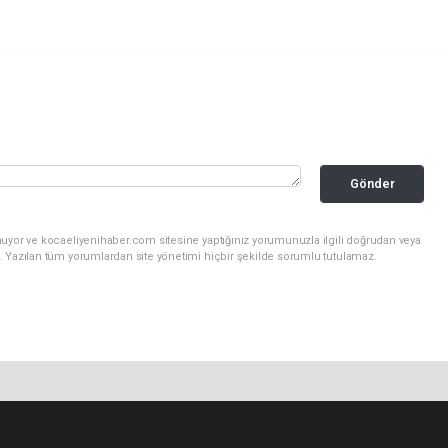
Gönder
nuyor ve kocaeliyenihaber.com sitesine yaptığınız yorumunuzla ilgili doğrudan veya
. Yazılan tüm yorumlardan site yönetimi hiçbir şekilde sorumlu tutulamaz.