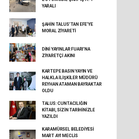
YARALI
ŞAHİN TALUS’TAN EFE’YE
MORAL ZİYARETİ
DİNİ YAYINLAR FUARI’NA
ZİYARETÇİ AKINI
KARTEPE BASIN YAYIN VE
HALKLA İLİŞKİLER MÜDÜRÜ
REYHAN ATAMAN BAYRAKTAR
OLDU
TALUS: CUNTACILIĞIN
KİTABI, SİZİN TARİHİNİZLE
YAZILDI
KARAMÜRSEL BELEDİYESİ
MART AYI MECLİS