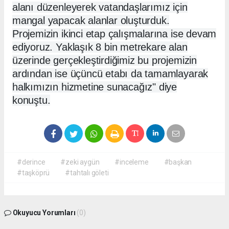
alanı düzenleyerek vatandaşlarımız için
mangal yapacak alanlar oluşturduk.
Projemizin ikinci etap çalışmalarına ise devam
ediyoruz. Yaklaşık 8 bin metrekare alan
üzerinde gerçekleştirdiğimiz bu projemizin
ardından ise üçüncü etabı da tamamlayarak
halkımızın hizmetine sunacağız" diye
konuştu.
#derince
#zeki aygün
#inceleme
#başkan
#taşköprü
#tahtalı göleti
Okuyucu Yorumları
(0)