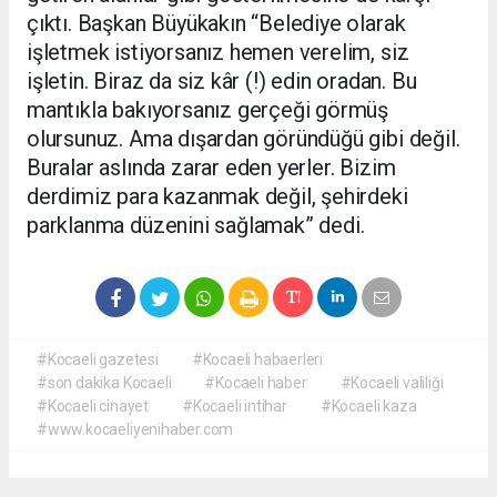
çıktı. Başkan Büyükakın “Belediye olarak
işletmek istiyorsanız hemen verelim, siz
işletin. Biraz da siz kâr (!) edin oradan. Bu
mantıkla bakıyorsanız gerçeği görmüş
olursunuz. Ama dışardan göründüğü gibi değil.
Buralar aslında zarar eden yerler. Bizim
derdimiz para kazanmak değil, şehirdeki
parklanma düzenini sağlamak” dedi.
#Kocaeli gazetesi
#Kocaeli habaerleri
#son dakika Kocaeli
#Kocaeli haber
#Kocaeli valiliği
#Kocaeli cinayet
#Kocaeli intihar
#Kocaeli kaza
#www.kocaeliyenihaber.com