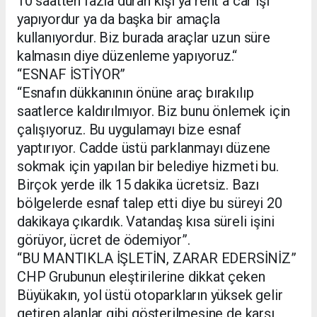
10 saatten fazla duran kişi ya rent a car işi
yapıyordur ya da başka bir amaçla
kullanıyordur. Biz burada araçlar uzun süre
kalmasın diye düzenleme yapıyoruz.“
“ESNAF İSTİYOR”
“Esnafın dükkanının önüne araç bırakılıp
saatlerce kaldırılmıyor. Biz bunu önlemek için
çalışıyoruz. Bu uygulamayı bize esnaf
yaptırıyor. Cadde üstü parklanmayı düzene
sokmak için yapılan bir belediye hizmeti bu.
Birçok yerde ilk 15 dakika ücretsiz. Bazı
bölgelerde esnaf talep etti diye bu süreyi 20
dakikaya çıkardık. Vatandaş kısa süreli işini
görüyor, ücret de ödemiyor”.
“BU MANTIKLA İŞLETİN, ZARAR EDERSİNİZ”
CHP Grubunun eleştirilerine dikkat çeken
Büyükakın, yol üstü otoparkların yüksek gelir
getiren alanlar gibi gösterilmesine de karşı