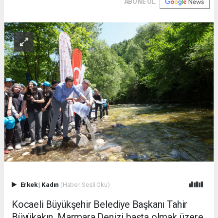
ABONE OL
Erkek
|
Kadın
(Haberi Sesli Oku)
Kocaeli Büyükşehir Belediye Başkanı Tahir
Büyükakın, Marmara Denizi başta olmak üzere