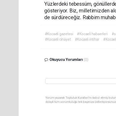
Yüzlerdeki tebessüm, gönüllerde
gösteriyor. Biz, milletimizden a
de sürdüreceğiz. Rabbim muhabb
#Kocaeli gazetesi
#Kocaeli habaerleri
#s
#Kocaeli cinayet
#Kocaeli intihar
#Kocael
Okuyucu Yorumları
(0)
Yorum yazarak Topluluk Kuralları’nı kabul etmiş bulu
dolaylı tüm sorumluluğu tek başınıza üstleniyorsunuz