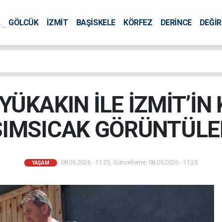
A
GÖLCÜK
İZMİT
BAŞİSKELE
KÖRFEZ
DERİNCE
DEĞİ
ÜRSEL
ÜKAKIN İLE İZMİT’İN
SIMSICAK GÖRÜNTÜLE
08.05.2026 - 11:25, Güncelleme: 08.05.2026 - 11:25
YAŞAM