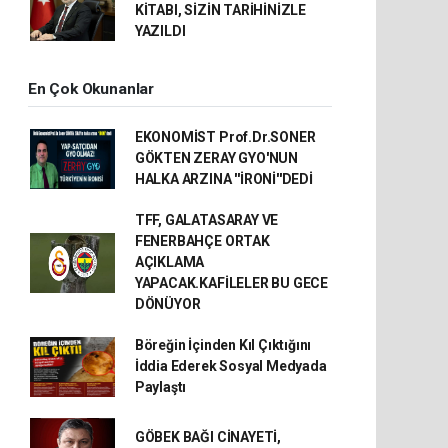
KİTABI, SİZİN TARİHİNİZLE
YAZILDI
En Çok Okunanlar
EKONOMİST Prof.Dr.SONER
GÖKTEN ZERAY GYO'NUN
HALKA ARZINA ''İRONİ''DEDİ
TFF, GALATASARAY VE
FENERBAHÇE ORTAK
AÇIKLAMA
YAPACAK.KAFİLELER BU GECE
DÖNÜYOR
Böreğin İçinden Kıl Çıktığını
İddia Ederek Sosyal Medyada
Paylaştı
GÖBEK BAĞI CİNAYETİ,