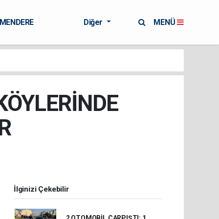
RMENDERE
Diğer
MENÜ
 KÖYLERİNDE
R
İlginizi Çekebilir
2 OTOMOBİL ÇARPIŞTI: 1