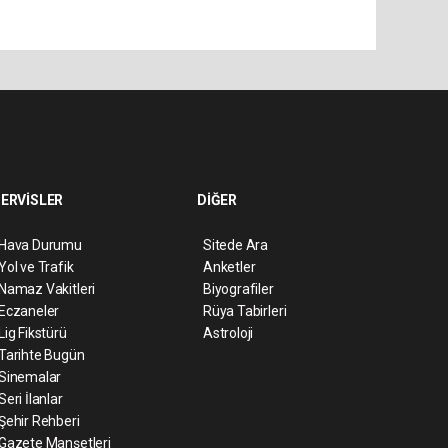
ERVİSLER
DİĞER
Hava Durumu
Sitede Ara
Yol ve Trafik
Anketler
Namaz Vakitleri
Biyografiler
Eczaneler
Rüya Tabirleri
Lig Fikstürü
Astroloji
Tarihte Bugün
Sinemalar
Seri İlanlar
Şehir Rehberi
Gazete Manşetleri