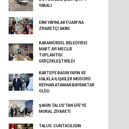
YARALI
DİNİ YAYINLAR FUARI’NA
ZİYARETÇİ AKINI
KARAMÜRSEL BELEDİYESİ
MART AYI MECLİS
TOPLANTISI
GERÇEKLEŞTİRİLDİ
KARTEPE BASIN YAYIN VE
HALKLA İLİŞKİLER MÜDÜRÜ
REYHAN ATAMAN BAYRAKTAR
OLDU
ŞAHİN TALUS’TAN EFE’YE
MORAL ZİYARETİ
TALUS: CUNTACILIĞIN