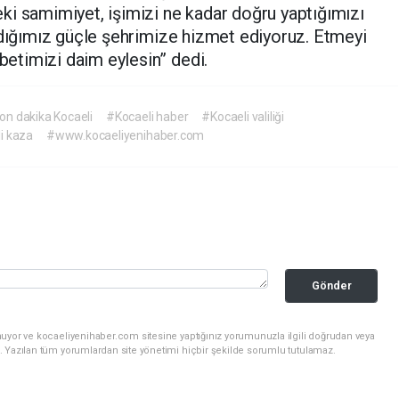
ki samimiyet, işimizi ne kadar doğru yaptığımızı
ldığımız güçle şehrimize hizmet ediyoruz. Etmeyi
etimizi daim eylesin” dedi.
on dakika Kocaeli
#Kocaeli haber
#Kocaeli valiliği
i kaza
#www.kocaeliyenihaber.com
Gönder
nuyor ve kocaeliyenihaber.com sitesine yaptığınız yorumunuzla ilgili doğrudan veya
. Yazılan tüm yorumlardan site yönetimi hiçbir şekilde sorumlu tutulamaz.