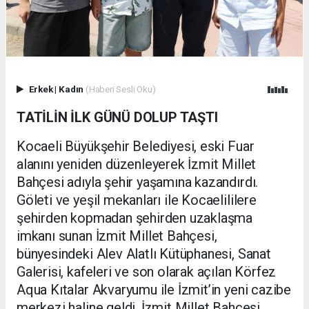
Erkek
|
Kadın
(Haberi Sesli Oku)
TATİLİN İLK GÜNÜ DOLUP TAŞTI
Kocaeli Büyükşehir Belediyesi, eski Fuar
alanını yeniden düzenleyerek İzmit Millet
Bahçesi adıyla şehir yaşamına kazandırdı.
Göleti ve yeşil mekanları ile Kocaelililere
şehirden kopmadan şehirden uzaklaşma
imkanı sunan İzmit Millet Bahçesi,
bünyesindeki Alev Alatlı Kütüphanesi, Sanat
Galerisi, kafeleri ve son olarak açılan Körfez
Aqua Kıtalar Akvaryumu ile İzmit’in yeni cazibe
merkezi haline geldi. İzmit Millet Bahçesi,