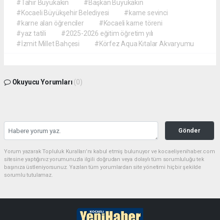
#Tahir Büyükakın
#Başkan Büyükakın
#Kocaeli Büyükşehir Belediyesi
#karne sevinci
#karne alan öğrenciler
#Kocaeli karne töreni
#yaz tatili
#2025-2026 eğitim öğretim yılı
#İzmit Millet Bahçesi
#Körfez Aqua Kıtalar Akvaryumu
Okuyucu Yorumları
(0)
Gönder
Yorum yazarak Topluluk Kuralları’nı kabul etmiş bulunuyor ve kocaeliyenihaber.com
sitesine yaptığınız yorumunuzla ilgili doğrudan veya dolaylı tüm sorumluluğu tek
başınıza üstleniyorsunuz. Yazılan tüm yorumlardan site yönetimi hiçbir şekilde
sorumlu tutulamaz.