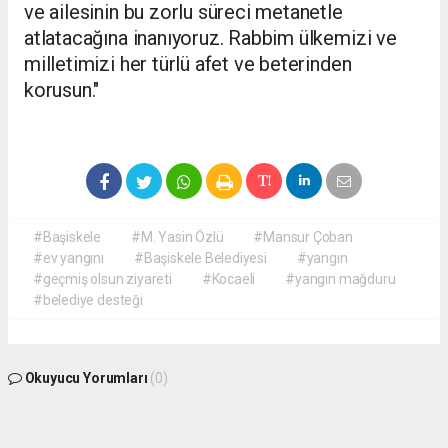
ve ailesinin bu zorlu süreci metanetle
atlatacağına inanıyoruz. Rabbim ülkemizi ve
milletimizi her türlü afet ve beterinden
korusun."
#Başiskele
#M. Yasin Özlü
#Mansur Çoban
#ev yangını
#Başiskele Belediyesi
#yangın
#geçmiş olsun ziyareti
#Kocaeli
#yangın mağduru
#belediye desteği
Okuyucu Yorumları
(0)