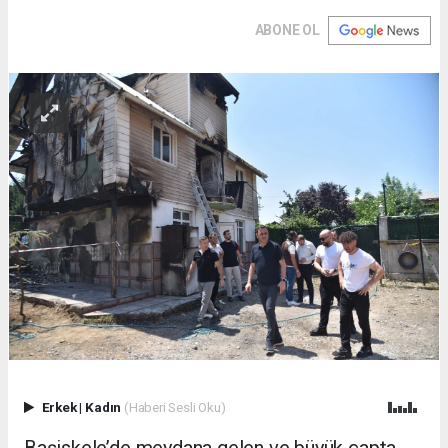
ABONE OL
Erkek
|
Kadın
(Haberi Sesli Oku)
Başiskele’de meydana gelen ve büyük çapta