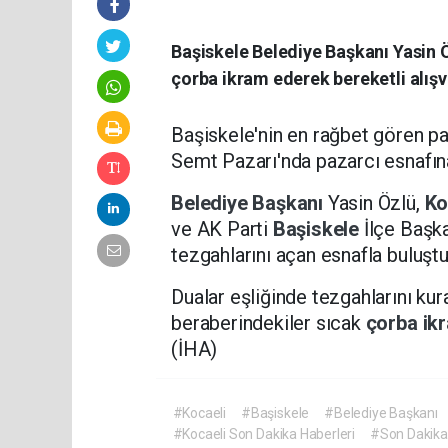
Başiskele Belediye Başkanı Yasin Ö
çorba ikram ederek bereketli alışve
Başiskele'nin en rağbet gören pa
Semt Pazarı'nda pazarcı esnafı
Belediye Başkanı
Yasin Özlü,
Ko
ve AK Parti
Başiskele
İlçe Başk
tezgahlarını açan esnafla buluştu
Dualar eşliğinde tezgahlarını ku
beraberindekiler sıcak
çorba ik
(İHA)
#Kocaeli
#Başiskele
#Belediye Başkanı
#Kocaeli Son Dakika Haberleri
#Son Dakika