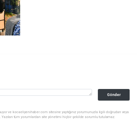
Gönder
nuyor ve kocaeliyenihaber.com sitesine yaptığınız yorumunuzla ilgili doğrudan veya
. Yazılan tüm yorumlardan site yönetimi hiçbir şekilde sorumlu tutulamaz.