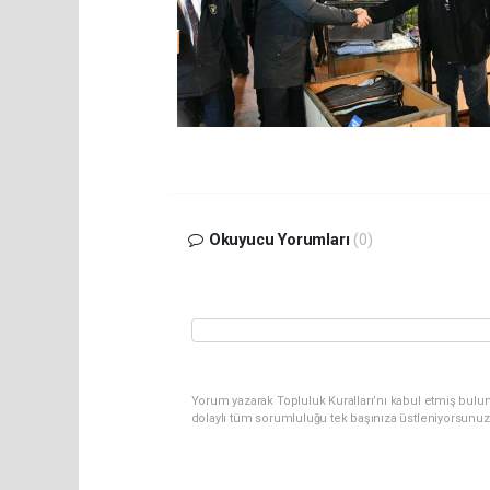
Okuyucu Yorumları
(0)
Yorum yazarak Topluluk Kuralları’nı kabul etmiş bulu
dolaylı tüm sorumluluğu tek başınıza üstleniyorsunuz