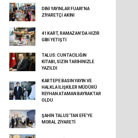
DİNİ YAYINLAR FUARI’NA
ZİYARETÇİ AKINI
41 KART, RAMAZAN’DA HIZIR
GİBİ YETİŞTİ
TALUS: CUNTACILIĞIN
KİTABI, SİZİN TARİHİNİZLE
YAZILDI
KARTEPE BASIN YAYIN VE
HALKLA İLİŞKİLER MÜDÜRÜ
REYHAN ATAMAN BAYRAKTAR
OLDU
ŞAHİN TALUS’TAN EFE’YE
MORAL ZİYARETİ