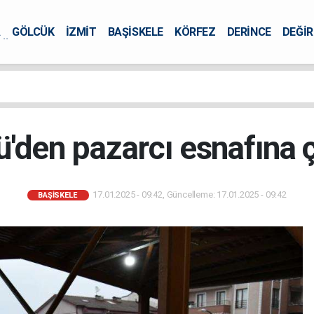
A
GÖLCÜK
İZMİT
BAŞİSKELE
KÖRFEZ
DERİNCE
DEĞİ
ÜRSEL
'den pazarcı esnafına 
17.01.2025 - 09:42, Güncelleme: 17.01.2025 - 09:42
BAŞİSKELE