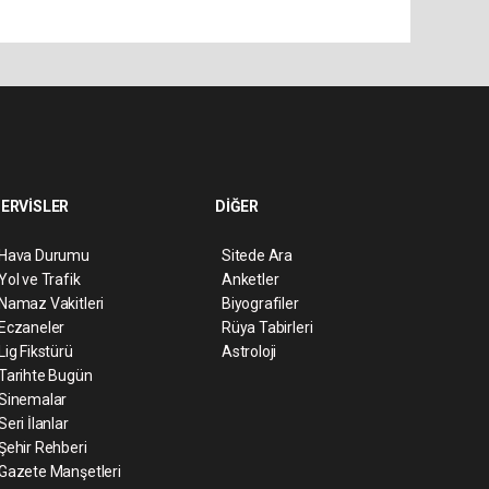
ERVİSLER
DİĞER
Hava Durumu
Sitede Ara
Yol ve Trafik
Anketler
Namaz Vakitleri
Biyografiler
Eczaneler
Rüya Tabirleri
Lig Fikstürü
Astroloji
Tarihte Bugün
Sinemalar
Seri İlanlar
Şehir Rehberi
Gazete Manşetleri