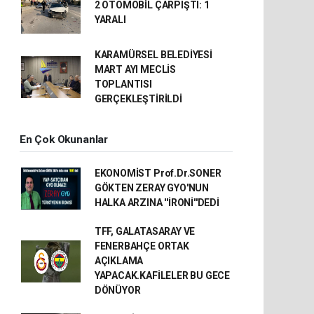
2 OTOMOBİL ÇARPIŞTI: 1
YARALI
KARAMÜRSEL BELEDİYESİ
MART AYI MECLİS
TOPLANTISI
GERÇEKLEŞTİRİLDİ
En Çok Okunanlar
EKONOMİST Prof.Dr.SONER
GÖKTEN ZERAY GYO'NUN
HALKA ARZINA ''İRONİ''DEDİ
TFF, GALATASARAY VE
FENERBAHÇE ORTAK
AÇIKLAMA
YAPACAK.KAFİLELER BU GECE
DÖNÜYOR