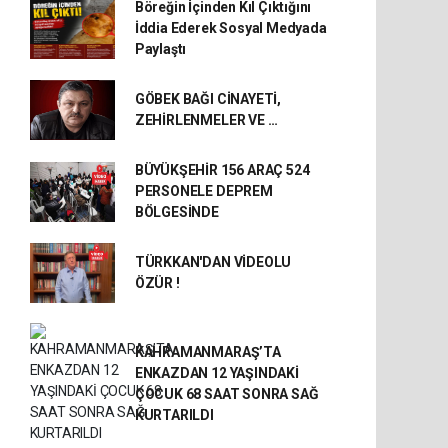
Böreğin İçinden Kıl Çıktığını
İddia Ederek Sosyal Medyada
Paylaştı
GÖBEK BAĞI CİNAYETİ,
ZEHİRLENMELER VE …
BÜYÜKŞEHİR 156 ARAÇ 524
PERSONELE DEPREM
BÖLGESİNDE
TÜRKKAN'DAN VİDEOLU
ÖZÜR !
KAHRAMANMARAŞ’TA
ENKAZDAN 12 YAŞINDAKİ
ÇOCUK 68 SAAT SONRA SAĞ
KURTARILDI