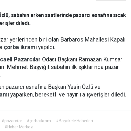
zlü, sabahın erken saatlerinde pazarcı esnafına sıcak
rişler diledi.
zar yerlerinden biri olan Barbaros Mahallesi Kapalı
na
çorba ikramı
yapıldı.
caeli
Pazarcılar
Odası Başkanı Ramazan Kumsar
anı Mehmet Başyiğit sabahın ilk ışıklarında pazar
.
ran pazarcı esnafına Başkan Yasin Özlü ve
ramı
yaparken, bereketli ve hayırlı alışverişler diledi.
#pazarcılar
#çorba ikramı
#Başiskele Haberleri
#Haber Merkezi