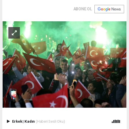
ABONE OL
Erkek
|
Kadın
(Haberi Sesli Oku)