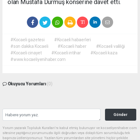
olan Mustafa Durmuş konserine davet etti.
#Kocaeli gazetesi
#Kocaeli habaerleri
#son dakika Kocaeli
#Kocaeli haber
#Kocaeli valiliği
#Kocaeli cinayet
#Kocaeli intihar
#Kocaeli kaza
#www.kocaeliyenihaber.com
Okuyucu Yorumları
(0)
Gönder
Yorum yazarak Topluluk Kuralları’nı kabul etmiş bulunuyor ve kocaeliyenihaber.com
sitesine yaptığınız yorumunuzla ilgili doğrudan veya dolaylı tüm sorumluluğu tek
başınıza üstleniyorsunuz. Yazılan tüm yorumlardan site yönetimi hiçbir şekilde