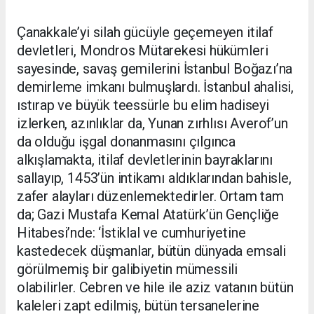
Çanakkale’yi silah gücüyle geçemeyen itilaf
devletleri, Mondros Mütarekesi hükümleri
sayesinde, savaş gemilerini İstanbul Boğazı’na
demirleme imkanı bulmuşlardı. İstanbul ahalisi,
ıstırap ve büyük teessürle bu elim hadiseyi
izlerken, azınlıklar da, Yunan zırhlısı Averof’un
da olduğu işgal donanmasını çılgınca
alkışlamakta, itilaf devletlerinin bayraklarını
sallayıp, 1453’ün intikamı aldıklarından bahisle,
zafer alayları düzenlemektedirler. Ortam tam
da; Gazi Mustafa Kemal Atatürk’ün Gençliğe
Hitabesi’nde: ‘İstiklal ve cumhuriyetine
kastedecek düşmanlar, bütün dünyada emsali
görülmemiş bir galibiyetin mümessili
olabilirler. Cebren ve hile ile aziz vatanın bütün
kaleleri zapt edilmiş, bütün tersanelerine