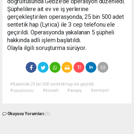
doğrultusunda Gebze'de operasyon düzenledi.
Şüphelilere ait ev ve iş yerlerine
gerçekleştirilen operasyonda, 25 bin 500 adet
sentetik hap (Lyrica) ile 3 cep telefonu ele
geçirildi. Operasyonda yakalanan 5 şüpheli
hakkında adli işlem başlatıldı.
Olayla ilgili soruşturma sürüyor.
#Baskında 25 bin 500 sentetik hap ele geçirildi
#uyuşturucu
#kocaeli
#asayiş
#emniyet
Okuyucu Yorumları
(0)