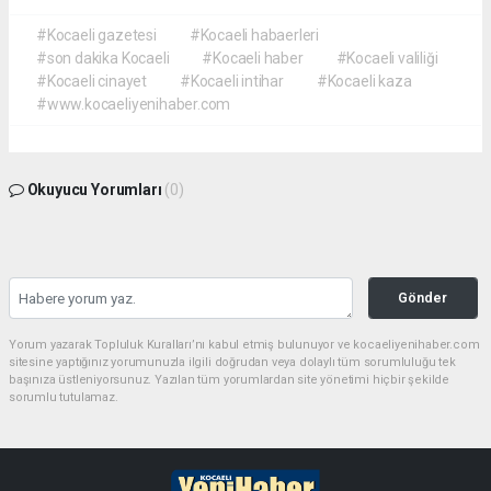
#Kocaeli gazetesi
#Kocaeli habaerleri
#son dakika Kocaeli
#Kocaeli haber
#Kocaeli valiliği
#Kocaeli cinayet
#Kocaeli intihar
#Kocaeli kaza
#www.kocaeliyenihaber.com
Okuyucu Yorumları
(0)
Gönder
Yorum yazarak Topluluk Kuralları’nı kabul etmiş bulunuyor ve kocaeliyenihaber.com
sitesine yaptığınız yorumunuzla ilgili doğrudan veya dolaylı tüm sorumluluğu tek
başınıza üstleniyorsunuz. Yazılan tüm yorumlardan site yönetimi hiçbir şekilde
sorumlu tutulamaz.