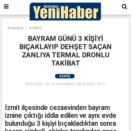
Anasayfa
ASAYİŞ
BAYRAM GÜNÜ 3 KİŞİYİ
BIÇAKLAYIP DEHŞET SAÇAN
ZANLIYA TERMAL DRONLU
TAKİBAT
ASAYİŞ
28.05.2026 - 20:16, Güncelleme: 28.05.2026 - 20:17
İzmit ilçesinde cezaevinden bayram
iznine çıktığı iddia edilen ve aynı evde
bulunduğu 3 kişiyi bıçakladıktan sonra