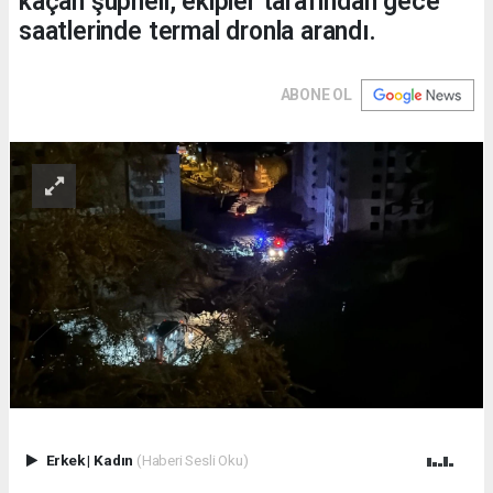
kaçan şüpheli, ekipler tarafından gece
saatlerinde termal dronla arandı.
ABONE OL
Erkek
|
Kadın
(Haberi Sesli Oku)