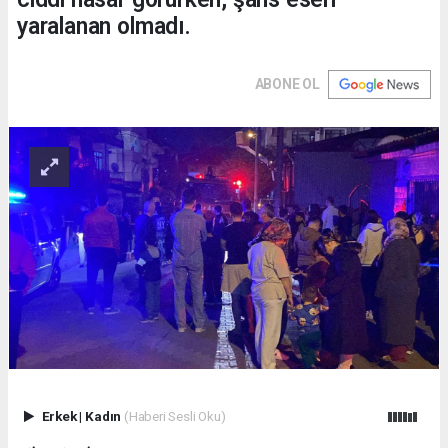
yaralanan olmadı.
ABONE OL
Erkek
|
Kadın
(Haberi Sesli Oku)