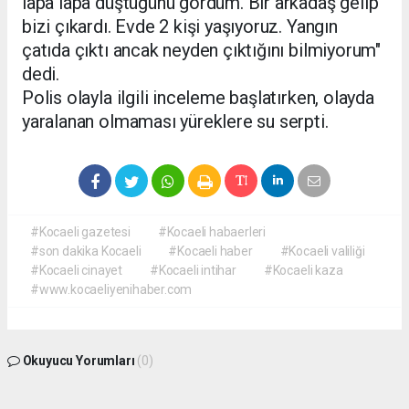
lapa lapa düştüğünü gördüm. Bir arkadaş gelip
bizi çıkardı. Evde 2 kişi yaşıyoruz. Yangın
çatıda çıktı ancak neyden çıktığını bilmiyorum"
dedi.
Polis olayla ilgili inceleme başlatırken, olayda
yaralanan olmaması yüreklere su serpti.
#Kocaeli gazetesi
#Kocaeli habaerleri
#son dakika Kocaeli
#Kocaeli haber
#Kocaeli valiliği
#Kocaeli cinayet
#Kocaeli intihar
#Kocaeli kaza
#www.kocaeliyenihaber.com
Okuyucu Yorumları
(0)