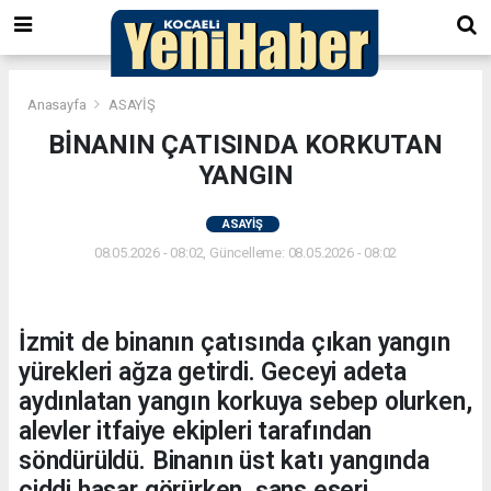
Anasayfa
ASAYİŞ
BİNANIN ÇATISINDA KORKUTAN
YANGIN
ASAYİŞ
08.05.2026 - 08:02, Güncelleme: 08.05.2026 - 08:02
İzmit de binanın çatısında çıkan yangın
yürekleri ağza getirdi. Geceyi adeta
aydınlatan yangın korkuya sebep olurken,
alevler itfaiye ekipleri tarafından
söndürüldü. Binanın üst katı yangında
ciddi hasar görürken, şans eseri