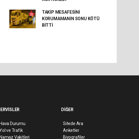
TAKİP MESAFESİNİ
KORUMAMANIN SONU KÖTÜ
BİTTİ
ERVİSLER
DİĞER
Hava Durumu
Sitede Ara
Yol ve Trafik
Anketler
Namaz Vakitleri
Biyografiler