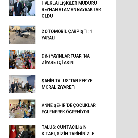
HALKLA İLİŞKİLER MÜDÜRÜ
REYHAN ATAMAN BAYRAKTAR
OLDU
2 OTOMOBİL ÇARPIŞTI: 1
YARALI
DİNİ YAYINLAR FUARI’NA
ZİYARETÇİ AKINI
ŞAHİN TALUS’TAN EFE’YE
MORAL ZİYARETİ
ANNE ŞEHİR’DE ÇOCUKLAR
EĞLENEREK ÖĞRENİYOR
TALUS: CUNTACILIĞIN
KİTABI, SİZİN TARİHİNİZLE