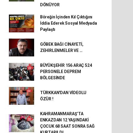
DÖNÜYOR
Böreğin İçinden Kıl Çıktığını
İddia Ederek Sosyal Medyada
Paylaştı
GÖBEK BAĞI CİNAYETİ,
ZEHİRLENMELER VE …
BÜYÜKŞEHİR 156 ARAÇ 524
PERSONELE DEPREM
BÖLGESİNDE
TÜRKKAN'DAN VİDEOLU
ÖZÜR !
KAHRAMANMARAŞ’TA
ENKAZDAN 12 YAŞINDAKİ
ÇOCUK 68 SAAT SONRA SAĞ
KURTARILDI