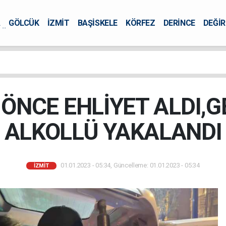
A
GÖLCÜK
İZMİT
BAŞİSKELE
KÖRFEZ
DERİNCE
DEĞİ
ÜRSEL
 ÖNCE EHLİYET ALDI,G
ALKOLLÜ YAKALANDI
01.01.2023 - 05:34, Güncelleme: 01.01.2023 - 05:34
İZMİT