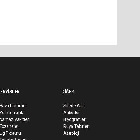
ERVİSLER
DİĞER
Hava Durumu
Sitede Ara
Yol ve Trafik
Anketler
Namaz Vakitleri
Biyografiler
Eczaneler
Rüya Tabirleri
Lig Fikstürü
Astroloji