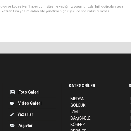
nuyor ve kocaeliyenihaber.com sitesine yaptığınız yorumunuzla ilgili doğrudan veya
. Yazılan tüm yorumlardan site yönetimi hiçbir şekilde sorumlu tutulamaz.
KATEGORİLER
S
Foto Galeri
MEDYA
Video Galeri
GÖLCÜK
İZMİT
Yazarlar
BAŞİSKELE
KÖRFEZ
Arşivler