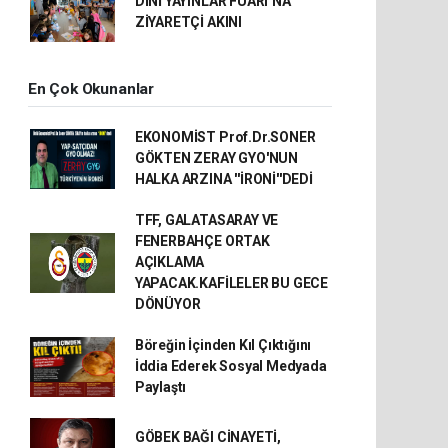
DİNİ YAYINLAR FUARI’NA
ZİYARETÇİ AKINI
En Çok Okunanlar
EKONOMİST Prof.Dr.SONER
GÖKTEN ZERAY GYO'NUN
HALKA ARZINA ''İRONİ''DEDİ
TFF, GALATASARAY VE
FENERBAHÇE ORTAK
AÇIKLAMA
YAPACAK.KAFİLELER BU GECE
DÖNÜYOR
Böreğin İçinden Kıl Çıktığını
İddia Ederek Sosyal Medyada
Paylaştı
GÖBEK BAĞI CİNAYETİ,