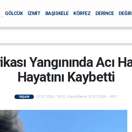
A
GÖLCÜK
İZMİT
BAŞİSKELE
KÖRFEZ
DERİNCE
DEĞİ
ÜRSEL
ikası Yangınında Acı Hab
Hayatını Kaybetti
07.07.2026 - 18:31, Güncelleme: 07.07.2026 - 18:31
YAŞAM