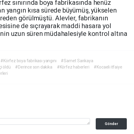
rfez sınırında boya fabrikasında henüz
an yangın kısa sürede büyümüş, yükselen
reden görülmüştü. Alevler, fabrikanın
esisine de sıçrayarak maddi hasara yol
rinin uzun süren müdahalesiyle kontrol altına
#Körfez boya fabrikası yangını
#Samet Sarıkaya
i öldü
#Derince son dakika
#Körfez haberleri
#Kocaeli itfaiye
rleri
Gönder