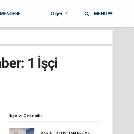
RMENDERE
Diğer
MENÜ
er: 1 İşçi
İlginizi Çekebilir
ŞAHİN TALUS’TAN EFE’YE