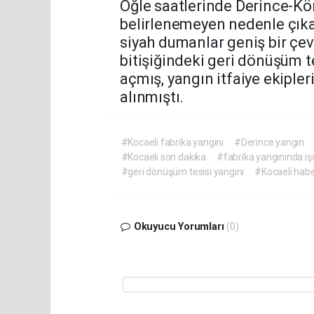
Öğle saatlerinde Derince-Kö
belirlenemeyen nedenle çık
siyah dumanlar geniş bir çev
bitişiğindeki geri dönüşüm t
açmış, yangın itfaiye ekiple
alınmıştı.
#Kocaeli fabrika yangını
#Derince yangın
#Kocaeli son dakika
#fabrika yangınında işç
#geri dönüşüm tesisi yangını
#Kocaeli habe
Okuyucu Yorumları
(0)