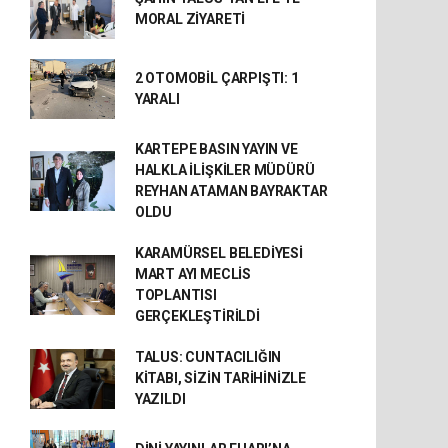
MORAL ZİYARETİ
2 OTOMOBİL ÇARPIŞTI: 1
YARALI
KARTEPE BASIN YAYIN VE
HALKLA İLİŞKİLER MÜDÜRÜ
REYHAN ATAMAN BAYRAKTAR
OLDU
KARAMÜRSEL BELEDİYESİ
MART AYI MECLİS
TOPLANTISI
GERÇEKLEŞTİRİLDİ
TALUS: CUNTACILIĞIN
KİTABI, SİZİN TARİHİNİZLE
YAZILDI