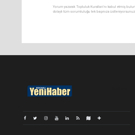
Yorum yazarak Topluluk Kuralları’nı kabul etmiş bulu
dolaylı tüm sorumluluğu tek başınıza üstleniyorsunuz
Pro-0.053