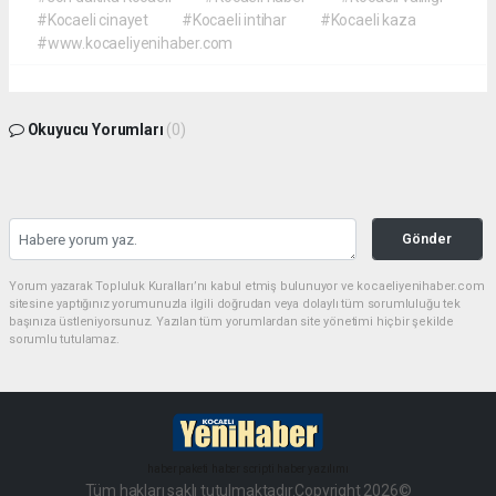
#Kocaeli cinayet
#Kocaeli intihar
#Kocaeli kaza
#www.kocaeliyenihaber.com
Okuyucu Yorumları
(0)
Gönder
Yorum yazarak Topluluk Kuralları’nı kabul etmiş bulunuyor ve kocaeliyenihaber.com
sitesine yaptığınız yorumunuzla ilgili doğrudan veya dolaylı tüm sorumluluğu tek
başınıza üstleniyorsunuz. Yazılan tüm yorumlardan site yönetimi hiçbir şekilde
sorumlu tutulamaz.
haber paketi
haber scripti
haber yazılımı
Tüm hakları saklı tutulmaktadır.Copyright 2026©