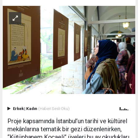
Erkek
|
Kadın
(Haberi Sesli Oku)
Proje kapsamında İstanbul’un tarihi ve kültürel
mekânlarına tematik bir gezi düzenlenirken,
“Kütüphanem Kocaeli” üyeleri bu ay okudukları