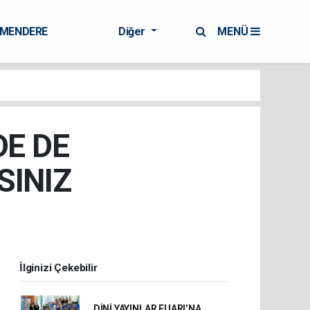
RMENDERE
Diğer
MENÜ
DE DE
SINIZ
İlginizi Çekebilir
DİNİ YAYINLAR FUARI’NA