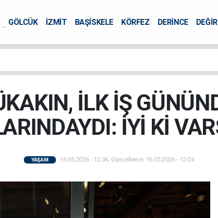
A
GÖLCÜK
İZMİT
BAŞİSKELE
KÖRFEZ
DERİNCE
DEĞİ
ÜRSEL
KAKIN, İLK İŞ GÜNÜN
ARINDAYDI: İYİ Kİ VAR
16.05.2026 - 12:04, Güncelleme: 16.05.2026 - 12:04
YAŞAM