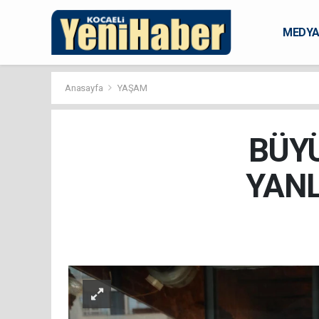
MEDY
KARAM
Anasayfa
YAŞAM
BÜYÜ
YANL