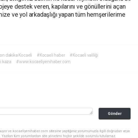
jeye destek veren, kapılarını ve gönüllerini açan
imize ve yol arkadaşlığı yapan tüm hemşerilerime
on dakika Kocaeli
#Kocaeli haber
#Kocaeli valiliği
i kaza
#www.kocaeliyenihaber.com
Gönder
nuyor ve kocaeliyenihaber.com sitesine yaptığınız yorumunuzla ilgili doğrudan veya
. Yazılan tüm yorumlardan site yönetimi hiçbir şekilde sorumlu tutulamaz.