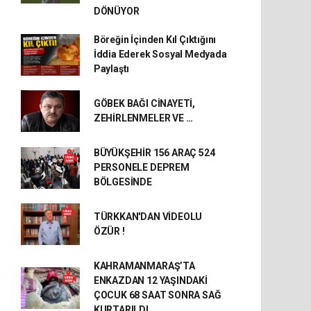
DÖNÜYOR
Böreğin İçinden Kıl Çıktığını
İddia Ederek Sosyal Medyada
Paylaştı
GÖBEK BAĞI CİNAYETİ,
ZEHİRLENMELER VE …
BÜYÜKŞEHİR 156 ARAÇ 524
PERSONELE DEPREM
BÖLGESİNDE
TÜRKKAN'DAN VİDEOLU
ÖZÜR !
KAHRAMANMARAŞ’TA
ENKAZDAN 12 YAŞINDAKİ
ÇOCUK 68 SAAT SONRA SAĞ
KURTARILDI