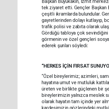
Başkan Büyükakın, İzmit merkezd
tek ziyaret etti. Gençler Başkan 
çeşitli ikramlarda bulundular. G
gayretlerinden dolayı kutlayıp, b
trafik polisi ve zabıta olarak ula
Gördüğü tabloya çok sevindiğini 
görmenin ve özel gençleri sosya
ederek şunları söyledi:
“HERKES İÇİN FIRSAT SUNUY
“Özel bireylerimiz; azimleri, sam
hayatına umut ve mutluluk kattılar.
üreten ve birlikte güçlenen bir ş
bireylerimizin yalnızca meslek sa
olarak hayatın tam içinde yer alm
kardeşimizin gözlerindeki mutlul