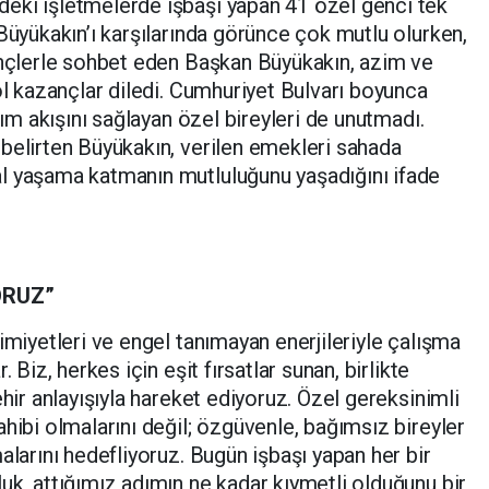
eki işletmelerde işbaşı yapan 41 özel genci tek
Büyükakın’ı karşılarında görünce çok mutlu olurken,
ençlerle sohbet eden Başkan Büyükakın, azim ve
ol kazançlar diledi. Cumhuriyet Bulvarı boyunca
şım akışını sağlayan özel bireyleri de unutmadı.
belirten Büyükakın, verilen emekleri sahada
l yaşama katmanın mutluluğunu yaşadığını ifade
ORUZ”
imiyetleri ve engel tanımayan enerjileriyle çalışma
 Biz, herkes için eşit fırsatlar sunan, birlikte
ehir anlayışıyla hareket ediyoruz. Özel gereksinimli
hibi olmalarını değil; özgüvenle, bağımsız bireyler
alarını hedefliyoruz. Bugün işbaşı yapan her bir
uk, attığımız adımın ne kadar kıymetli olduğunu bir