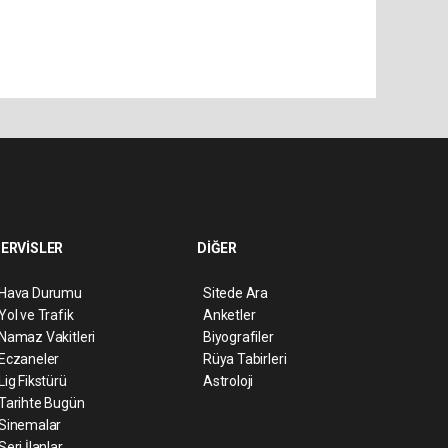
ERVİSLER
DİĞER
Hava Durumu
Sitede Ara
Yol ve Trafik
Anketler
Namaz Vakitleri
Biyografiler
Eczaneler
Rüya Tabirleri
Lig Fikstürü
Astroloji
Tarihte Bugün
Sinemalar
Seri İlanlar