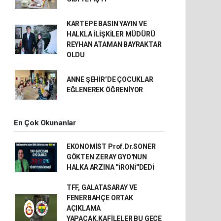
KARTEPE BASIN YAYIN VE
HALKLA İLİŞKİLER MÜDÜRÜ
REYHAN ATAMAN BAYRAKTAR
OLDU
ANNE ŞEHİR’DE ÇOCUKLAR
EĞLENEREK ÖĞRENİYOR
En Çok Okunanlar
EKONOMİST Prof.Dr.SONER
GÖKTEN ZERAY GYO'NUN
HALKA ARZINA ''İRONİ''DEDİ
TFF, GALATASARAY VE
FENERBAHÇE ORTAK
AÇIKLAMA
YAPACAK.KAFİLELER BU GECE