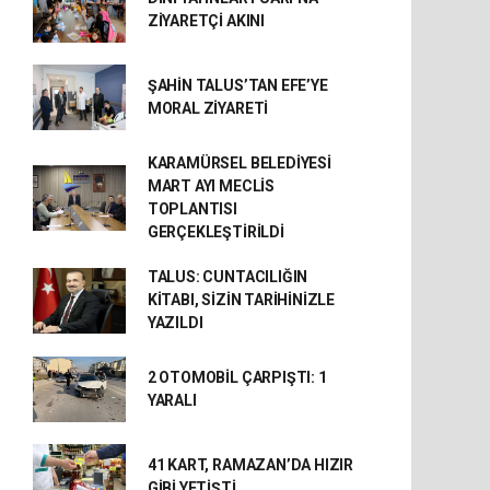
ZİYARETÇİ AKINI
ŞAHİN TALUS’TAN EFE’YE
MORAL ZİYARETİ
KARAMÜRSEL BELEDİYESİ
MART AYI MECLİS
TOPLANTISI
GERÇEKLEŞTİRİLDİ
TALUS: CUNTACILIĞIN
KİTABI, SİZİN TARİHİNİZLE
YAZILDI
2 OTOMOBİL ÇARPIŞTI: 1
YARALI
41 KART, RAMAZAN’DA HIZIR
GİBİ YETİŞTİ