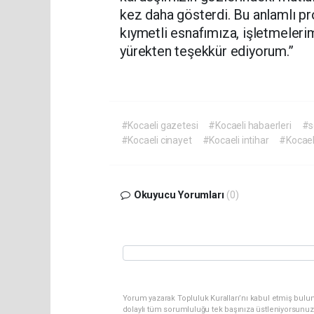
kez daha gösterdi. Bu anlamlı pro
kıymetli esnafımıza, işletmeler
yürekten teşekkür ediyorum.”
#Kocaeli gazetesi
#Kocaeli habaerleri
#s
#Kocaeli cinayet
#Kocaeli intihar
#Kocael
Okuyucu Yorumları
(0)
Yorum yazarak Topluluk Kuralları’nı kabul etmiş bulu
dolaylı tüm sorumluluğu tek başınıza üstleniyorsunuz