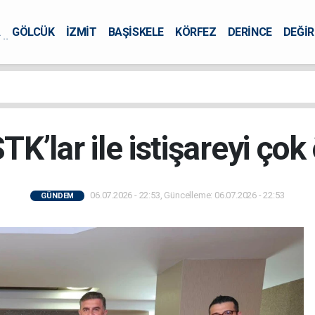
A
GÖLCÜK
İZMİT
BAŞİSKELE
KÖRFEZ
DERİNCE
DEĞİ
ÜRSEL
TK’lar ile istişareyi ço
06.07.2026 - 22:53, Güncelleme: 06.07.2026 - 22:53
GÜNDEM