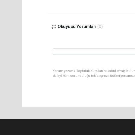
Okuyucu Yorumları
(0)
Yorum yazarak Topluluk Kuralları’nı kabul etmiş bulu
dolaylı tüm sorumluluğu tek başınıza üstleniyorsunuz