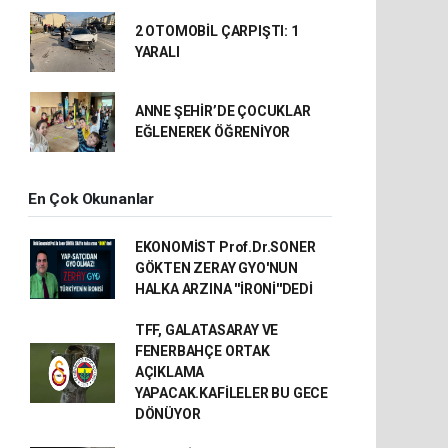
2 OTOMOBİL ÇARPIŞTI: 1
YARALI
ANNE ŞEHİR’DE ÇOCUKLAR
EĞLENEREK ÖĞRENİYOR
En Çok Okunanlar
EKONOMİST Prof.Dr.SONER
GÖKTEN ZERAY GYO'NUN
HALKA ARZINA ''İRONİ''DEDİ
TFF, GALATASARAY VE
FENERBAHÇE ORTAK
AÇIKLAMA
YAPACAK.KAFİLELER BU GECE
DÖNÜYOR