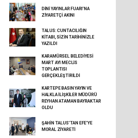
DİNİ YAYINLAR FUARI’NA
ZİYARETÇİ AKINI
TALUS: CUNTACILIĞIN
KİTABI, SİZİN TARİHİNİZLE
YAZILDI
KARAMÜRSEL BELEDİYESİ
MART AYI MECLİS
TOPLANTISI
GERÇEKLEŞTİRİLDİ
KARTEPE BASIN YAYIN VE
HALKLA İLİŞKİLER MÜDÜRÜ
REYHAN ATAMAN BAYRAKTAR
OLDU
ŞAHİN TALUS’TAN EFE’YE
MORAL ZİYARETİ