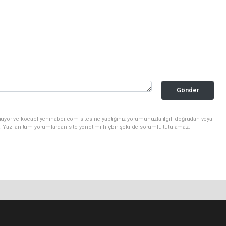
Gönder
nuyor ve kocaeliyenihaber.com sitesine yaptığınız yorumunuzla ilgili doğrudan veya
. Yazılan tüm yorumlardan site yönetimi hiçbir şekilde sorumlu tutulamaz.