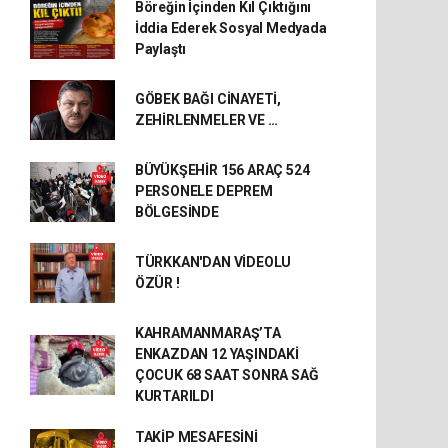
Böreğin İçinden Kıl Çıktığını
İddia Ederek Sosyal Medyada
Paylaştı
GÖBEK BAĞI CİNAYETİ,
ZEHİRLENMELER VE …
BÜYÜKŞEHİR 156 ARAÇ 524
PERSONELE DEPREM
BÖLGESİNDE
TÜRKKAN'DAN VİDEOLU
ÖZÜR !
KAHRAMANMARAŞ’TA
ENKAZDAN 12 YAŞINDAKİ
ÇOCUK 68 SAAT SONRA SAĞ
KURTARILDI
TAKİP MESAFESİNİ