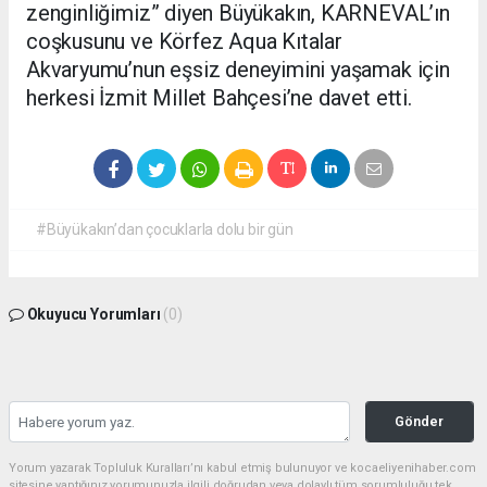
zenginliğimiz” diyen Büyükakın, KARNEVAL’ın
coşkusunu ve Körfez Aqua Kıtalar
Akvaryumu’nun eşsiz deneyimini yaşamak için
herkesi İzmit Millet Bahçesi’ne davet etti.
#Büyükakın’dan çocuklarla dolu bir gün
Okuyucu Yorumları
(0)
Gönder
Yorum yazarak Topluluk Kuralları’nı kabul etmiş bulunuyor ve kocaeliyenihaber.com
sitesine yaptığınız yorumunuzla ilgili doğrudan veya dolaylı tüm sorumluluğu tek