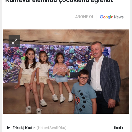
ABONE OL
Erkek
|
Kadın
(Haberi Sesli Oku)