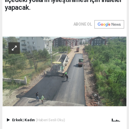
yapacak.
ABONE OL
Erkek
|
Kadın
(Haberi Sesli Oku)