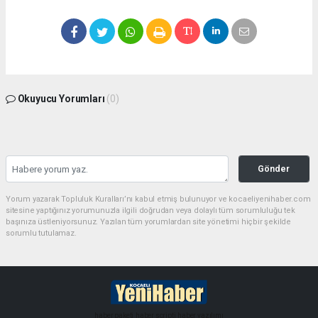
Okuyucu Yorumları
(0)
Gönder
Yorum yazarak Topluluk Kuralları’nı kabul etmiş bulunuyor ve kocaeliyenihaber.com
sitesine yaptığınız yorumunuzla ilgili doğrudan veya dolaylı tüm sorumluluğu tek
başınıza üstleniyorsunuz. Yazılan tüm yorumlardan site yönetimi hiçbir şekilde
sorumlu tutulamaz.
haber paketi
haber scripti
haber yazılımı