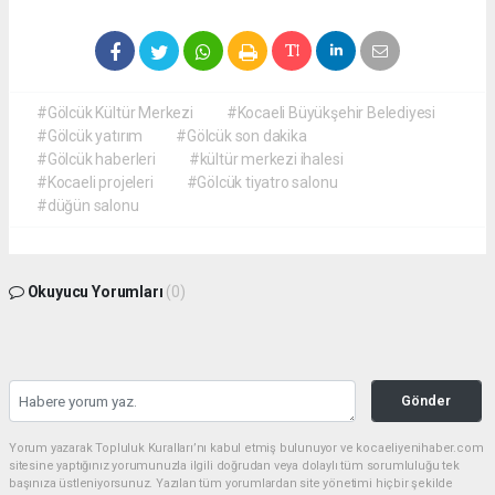
#Gölcük Kültür Merkezi
#Kocaeli Büyükşehir Belediyesi
#Gölcük yatırım
#Gölcük son dakika
#Gölcük haberleri
#kültür merkezi ihalesi
#Kocaeli projeleri
#Gölcük tiyatro salonu
#düğün salonu
Okuyucu Yorumları
(0)
Gönder
Yorum yazarak Topluluk Kuralları’nı kabul etmiş bulunuyor ve kocaeliyenihaber.com
sitesine yaptığınız yorumunuzla ilgili doğrudan veya dolaylı tüm sorumluluğu tek
başınıza üstleniyorsunuz. Yazılan tüm yorumlardan site yönetimi hiçbir şekilde