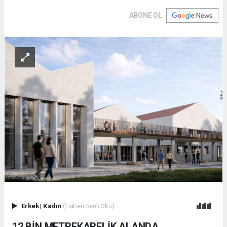
ABONE OL
Erkek
|
Kadın
(Haberi Sesli Oku)
12 BİN METREKARELİK ALANDA