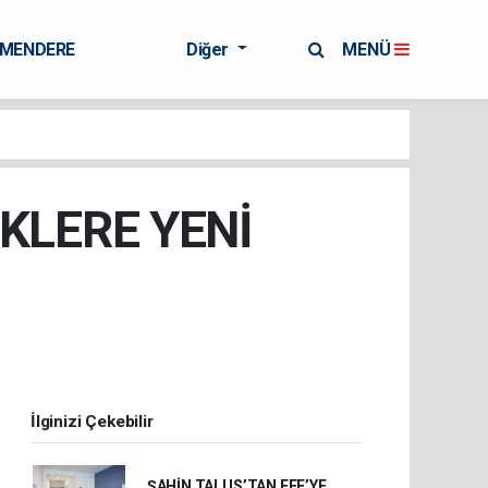
RMENDERE
Diğer
MENÜ
KLERE YENİ
İlginizi Çekebilir
ŞAHİN TALUS’TAN EFE’YE