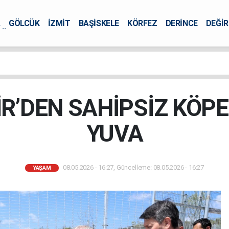
A
GÖLCÜK
İZMİT
BAŞİSKELE
KÖRFEZ
DERİNCE
DEĞİ
ÜRSEL
R’DEN SAHİPSİZ KÖPE
YUVA
08.05.2026 - 16:27, Güncelleme: 08.05.2026 - 16:27
YAŞAM