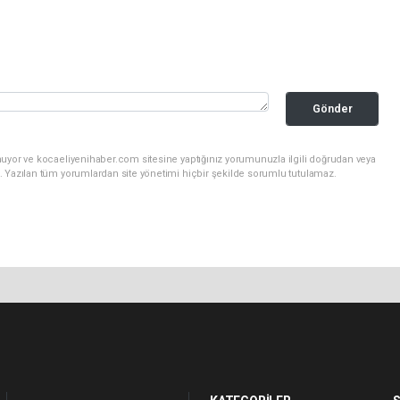
Gönder
nuyor ve kocaeliyenihaber.com sitesine yaptığınız yorumunuzla ilgili doğrudan veya
. Yazılan tüm yorumlardan site yönetimi hiçbir şekilde sorumlu tutulamaz.