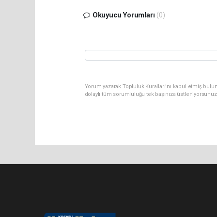
Okuyucu Yorumları
(0)
Yorum yazarak Topluluk Kuralları’nı kabul etmiş bulu
dolaylı tüm sorumluluğu tek başınıza üstleniyorsunuz