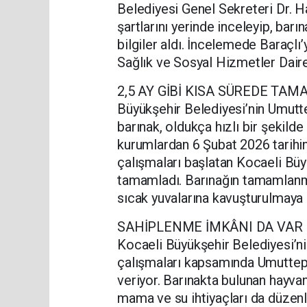
Belediyesi Genel Sekreteri Dr. H
şartlarını yerinde inceleyip, barı
bilgiler aldı. İncelemede Baraçlı
Sağlık ve Sosyal Hizmetler Dair
2,5 AY GİBİ KISA SÜREDE TA
Büyükşehir Belediyesi’nin Umutte
barınak, oldukça hızlı bir şekilde 
kurumlardan 6 Şubat 2026 tarihin
çalışmaları başlatan Kocaeli Büy
tamamladı. Barınağın tamamlanma
sıcak yuvalarına kavuşturulmaya 
SAHİPLENME İMKÂNI DA VAR
Kocaeli Büyükşehir Belediyesi’ni
çalışmaları kapsamında Umuttepe
veriyor. Barınakta bulunan hayvanl
mama ve su ihtiyaçları da düzenli