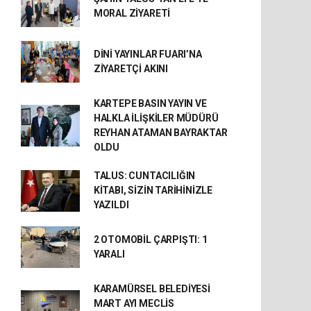
MORAL ZİYARETİ
DİNİ YAYINLAR FUARI’NA
ZİYARETÇİ AKINI
KARTEPE BASIN YAYIN VE
HALKLA İLİŞKİLER MÜDÜRÜ
REYHAN ATAMAN BAYRAKTAR
OLDU
TALUS: CUNTACILIĞIN
KİTABI, SİZİN TARİHİNİZLE
YAZILDI
2 OTOMOBİL ÇARPIŞTI: 1
YARALI
KARAMÜRSEL BELEDİYESİ
MART AYI MECLİS