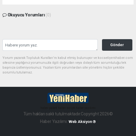
Okuyucu Yorumları
(0)
Gönder
Yorum yazarak Topluluk Kuralları’nı kabul etmiş bulunuyor ve kocaeliyenihaber.com
sitesine yaptığınız yorumunuzla ilgili doğrudan veya dolaylı tüm sorumluluğu tek
başınıza üstleniyorsunuz. Yazılan tüm yorumlardan site yönetimi hiçbir şekilde
sorumlu tutulamaz.
haber paketi
haber scripti
haber yazılımı
Tüm hakları saklı tutulmaktadır.Copyright 2026©
Haber Yazılımı:
Web Aksiyon ®