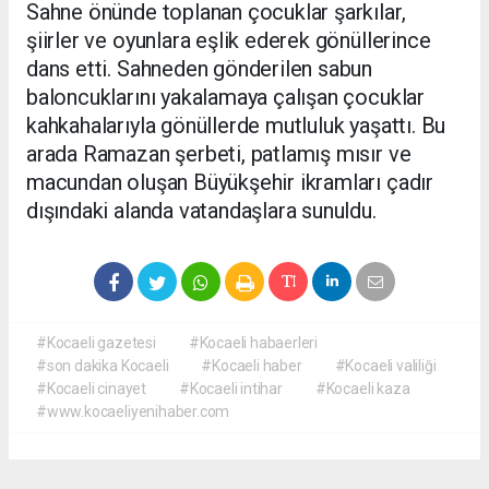
Sahne önünde toplanan çocuklar şarkılar,
şiirler ve oyunlara eşlik ederek gönüllerince
dans etti. Sahneden gönderilen sabun
baloncuklarını yakalamaya çalışan çocuklar
kahkahalarıyla gönüllerde mutluluk yaşattı. Bu
arada Ramazan şerbeti, patlamış mısır ve
macundan oluşan Büyükşehir ikramları çadır
dışındaki alanda vatandaşlara sunuldu.
#Kocaeli gazetesi
#Kocaeli habaerleri
#son dakika Kocaeli
#Kocaeli haber
#Kocaeli valiliği
#Kocaeli cinayet
#Kocaeli intihar
#Kocaeli kaza
#www.kocaeliyenihaber.com