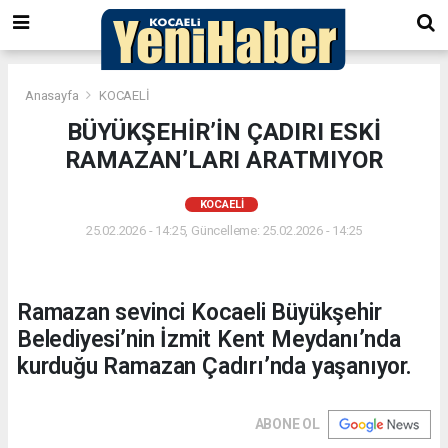
Anasayfa
KOCAELİ
BÜYÜKŞEHİR’İN ÇADIRI ESKİ
RAMAZAN’LARI ARATMIYOR
KOCAELİ
25.02.2026 - 14:25, Güncelleme: 25.02.2026 - 14:25
Ramazan sevinci Kocaeli Büyükşehir
Belediyesi’nin İzmit Kent Meydanı’nda
kurduğu Ramazan Çadırı’nda yaşanıyor.
ABONE OL