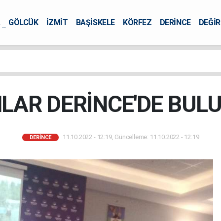
A
GÖLCÜK
İZMİT
BAŞİSKELE
KÖRFEZ
DERİNCE
DEĞİ
ÜRSEL
LAR DERİNCE'DE BUL
11.10.2022 - 12:19, Güncelleme: 11.10.2022 - 12:19
DERİNCE