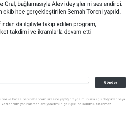
Oral, bağlamasıyla Alevi deyişlerini seslendirdi.
kibince gerçekleştirilen Semah Töreni yapıldı.
afından da ilgiliyle takip edilen program,
ket takdimi ve ikramlarla devam etti.
Gönder
nuyor ve kocaeliyenihaber.com sitesine yaptığınız yorumunuzla ilgili doğrudan veya
. Yazılan tüm yorumlardan site yönetimi hiçbir şekilde sorumlu tutulamaz.