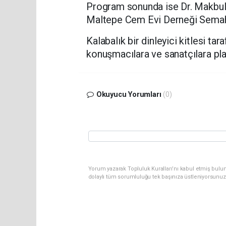
Program sonunda ise Dr. Makbule 
Maltepe Cem Evi Derneği Semah e
Kalabalık bir dinleyici kitlesi tar
konuşmacılara ve sanatçılara pla
Okuyucu Yorumları
(0)
Yorum yazarak Topluluk Kuralları’nı kabul etmiş bulu
dolaylı tüm sorumluluğu tek başınıza üstleniyorsunuz