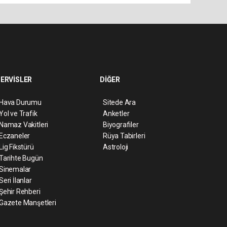
ERVİSLER
DİĞER
Hava Durumu
Sitede Ara
Yol ve Trafik
Anketler
Namaz Vakitleri
Biyografiler
Eczaneler
Rüya Tabirleri
Lig Fikstürü
Astroloji
Tarihte Bugün
Sinemalar
Seri İlanlar
Şehir Rehberi
Gazete Manşetleri