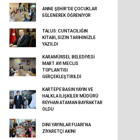
ANNE ŞEHİR’DE ÇOCUKLAR
EĞLENEREK ÖĞRENİYOR
TALUS: CUNTACILIĞIN
KİTABI, SİZİN TARİHİNİZLE
YAZILDI
KARAMÜRSEL BELEDİYESİ
MART AYI MECLİS
TOPLANTISI
GERÇEKLEŞTİRİLDİ
KARTEPE BASIN YAYIN VE
HALKLA İLİŞKİLER MÜDÜRÜ
REYHAN ATAMAN BAYRAKTAR
OLDU
DİNİ YAYINLAR FUARI’NA
ZİYARETÇİ AKINI