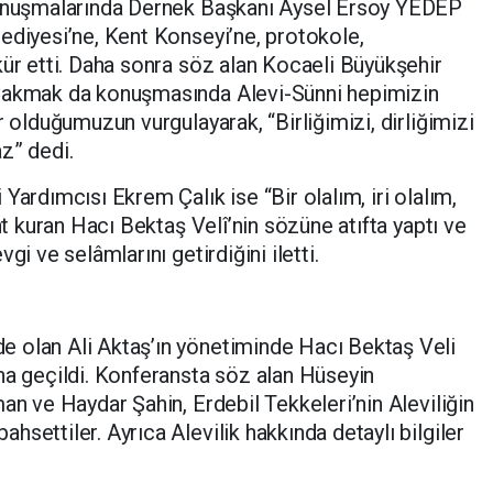
 konuşmalarında Dernek Başkanı Aysel Ersoy YEDEP
ediyesi’ne, Kent Konseyi’ne, protokole,
kür etti. Daha sonra söz alan Kocaeli Büyükşehir
 Çakmak da konuşmasında Alevi-Sünni hepimizin
r olduğumuzun vurgulayarak, “Birliğimizi, dirliğimizi
z” dedi.
Yardımcısı Ekrem Çalık ise “Bir olalım, iri olalım,
aht kuran Hacı Bektaş Velî’nin sözüne atıfta yaptı ve
gi ve selâmlarını getirdiğini iletti.
İ
 olan Ali Aktaş’ın yönetiminde Hacı Bektaş Veli
na geçildi. Konferansta söz alan Hüseyin
an ve Haydar Şahin, Erdebil Tekkeleri’nin Aleviliğin
settiler. Ayrıca Alevilik hakkında detaylı bilgiler