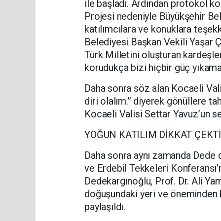
ile başladı. Ardından protokol
Projesi nedeniyle Büyükşehir Bel
katılımcılara ve konuklara teşek
Belediyesi Başkan Vekili Yaşar
Türk Milletini oluşturan kardeşle
korudukça bizi hiçbir güç yıkama
Daha sonra söz alan Kocaeli Vali 
diri olalım.” diyerek gönüllere t
Kocaeli Valisi Settar Yavuz’un sev
YOĞUN KATILIM DİKKAT ÇEKT
Daha sonra aynı zamanda Dede de
ve Erdebil Tekkeleri Konferansı’
Dedekargınoğlu, Prof. Dr. Ali Yam
doğuşundaki yeri ve öneminden bah
paylaşıldı.