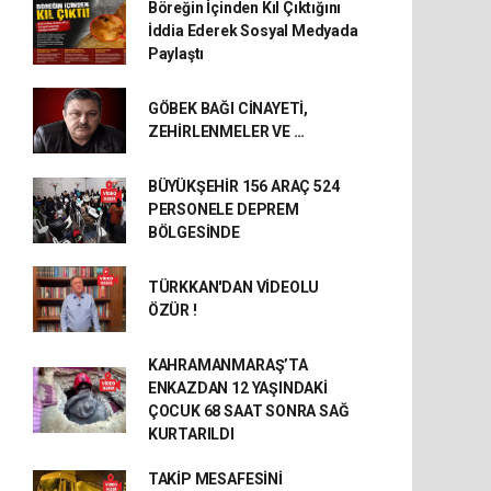
Böreğin İçinden Kıl Çıktığını
İddia Ederek Sosyal Medyada
Paylaştı
GÖBEK BAĞI CİNAYETİ,
ZEHİRLENMELER VE …
BÜYÜKŞEHİR 156 ARAÇ 524
PERSONELE DEPREM
BÖLGESİNDE
TÜRKKAN'DAN VİDEOLU
ÖZÜR !
KAHRAMANMARAŞ’TA
ENKAZDAN 12 YAŞINDAKİ
ÇOCUK 68 SAAT SONRA SAĞ
KURTARILDI
TAKİP MESAFESİNİ