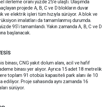
el ilerleme oranı yüzde 25’e ulaştı. Ulaşımda
maçlayan projede A, B, C ve D blokların duvar
 ve elektrik işleri tüm hızıyla sürüyor. A blok ve
rüksiyon imalatları da tamamlanmış durumda.
n yüzde 95’i tamamlandı. Yakın zamanda A, B, C ve D
rına başlanacak.
ESİS
sis binası, CNG yakıt dolum alanı, acil ve hafif
ademe binası yer alıyor. Ayrıca 15 adet 18 metrelik
re toplam 91 otobüs kapasiteli park alanı ile 10
şa ediliyor. Proje sahasında aynı zamanda 16
ları sürüyor.