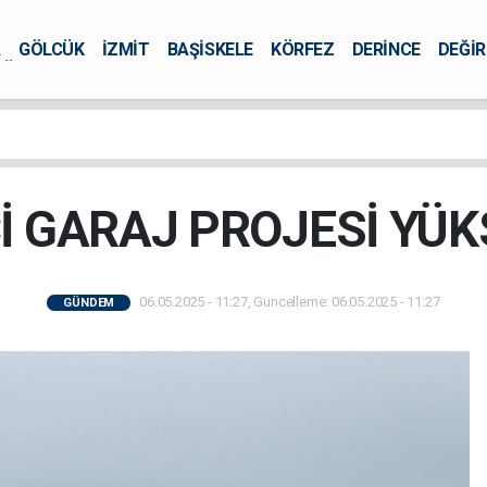
A
GÖLCÜK
İZMİT
BAŞİSKELE
KÖRFEZ
DERİNCE
DEĞİ
ÜRSEL
İ GARAJ PROJESİ YÜK
06.05.2025 - 11:27, Güncelleme: 06.05.2025 - 11:27
GÜNDEM