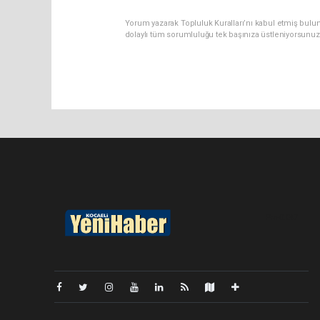
Yorum yazarak Topluluk Kuralları’nı kabul etmiş bulu
dolaylı tüm sorumluluğu tek başınıza üstleniyorsunuz
Pro-0.047