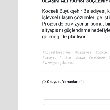
ULAŞIM ALTYAPISI GÜÇLENİY
Kocaeli Büyükşehir Belediyesi, k
işlevsel ulaşım çözümleri geliş
Projesi de bu vizyonun somut bir
altyapısını güçlendirme hedefiyl
geleceği de planlıyor.
#Kocaeli belediyesi
#Başiskele
#gölcük
#cinayet
#intihar
#kaza
#eriklitepe
#
#www.yenigolcuk.com
Okuyucu Yorumları
(0)