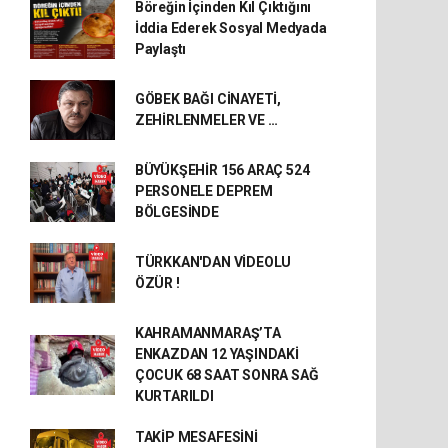
Böreğin İçinden Kıl Çıktığını
İddia Ederek Sosyal Medyada
Paylaştı
GÖBEK BAĞI CİNAYETİ,
ZEHİRLENMELER VE …
BÜYÜKŞEHİR 156 ARAÇ 524
PERSONELE DEPREM
BÖLGESİNDE
TÜRKKAN'DAN VİDEOLU
ÖZÜR !
KAHRAMANMARAŞ’TA
ENKAZDAN 12 YAŞINDAKİ
ÇOCUK 68 SAAT SONRA SAĞ
KURTARILDI
TAKİP MESAFESİNİ