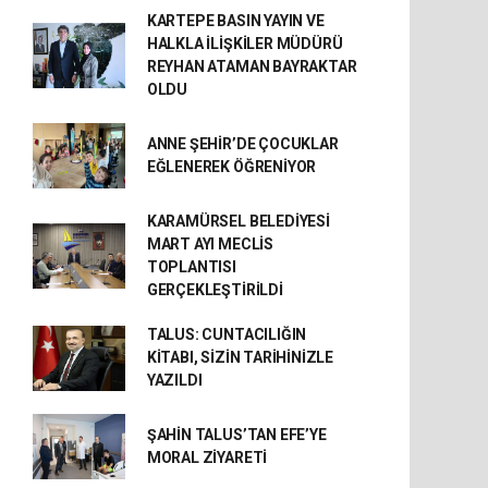
KARTEPE BASIN YAYIN VE
HALKLA İLİŞKİLER MÜDÜRÜ
REYHAN ATAMAN BAYRAKTAR
OLDU
ANNE ŞEHİR’DE ÇOCUKLAR
EĞLENEREK ÖĞRENİYOR
KARAMÜRSEL BELEDİYESİ
MART AYI MECLİS
TOPLANTISI
GERÇEKLEŞTİRİLDİ
TALUS: CUNTACILIĞIN
KİTABI, SİZİN TARİHİNİZLE
YAZILDI
ŞAHİN TALUS’TAN EFE’YE
MORAL ZİYARETİ