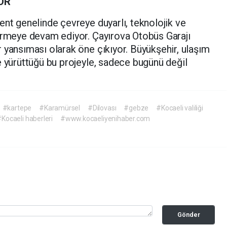
OR
ent genelinde çevreye duyarlı, teknolojik ve
tirmeye devam ediyor. Çayırova Otobüs Garajı
 yansıması olarak öne çıkıyor. Büyükşehir, ulaşım
e yürüttüğü bu projeyle, sadece bugünü değil
#kartepe
#Karamürsel
#Dilovası
#gebze
#Kocaeli valiliği
Kocaeli haberleri
#www.kocaeliyenihaber.com
Gönder