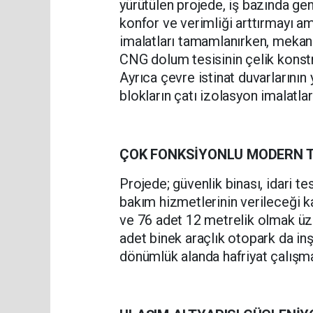
yürütülen projede, iş bazında gen
konfor ve verimliği arttırmayı a
imalatları tamamlanırken, mekanik
CNG dolum tesisinin çelik konst
Ayrıca çevre istinat duvarlarını
blokların çatı izolasyon imalatla
ÇOK FONKSİYONLU MODERN T
Projede; güvenlik binası, idari te
bakım hizmetlerinin verileceği k
ve 76 adet 12 metrelik olmak üze
adet binek araçlık otopark da in
dönümlük alanda hafriyat çalışma