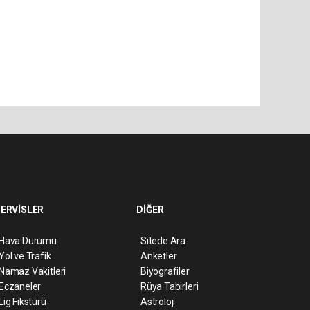
ERVİSLER
DİĞER
Hava Durumu
Sitede Ara
Yol ve Trafik
Anketler
Namaz Vakitleri
Biyografiler
Eczaneler
Rüya Tabirleri
Lig Fikstürü
Astroloji