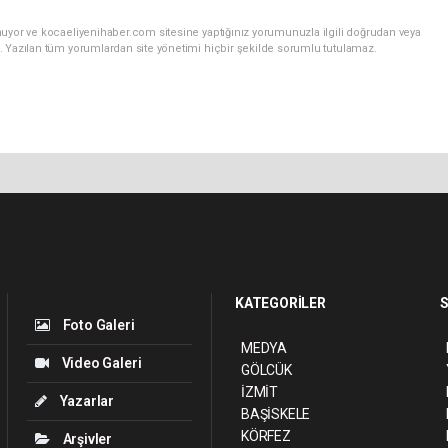
nuyor ve kocaeliyenihaber.com sitesine yaptığınız yorumunuzla ilgili doğrudan veya
. Yazılan tüm yorumlardan site yönetimi hiçbir şekilde sorumlu tutulamaz.
KATEGORİLER
S
Foto Galeri
MEDYA
Video Galeri
GÖLCÜK
İZMİT
Yazarlar
BAŞİSKELE
KÖRFEZ
Arşivler