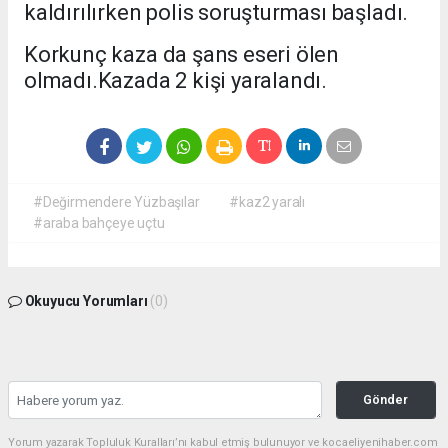
kaldırılırken polis soruşturması başladı.
Korkunç kaza da şans eseri ölen
olmadı.Kazada 2 kişi yaralandı.
#Değirmendere Yüzbaşılar
#kaz2 yaralı
#araba bahçeye uçtu
Okuyucu Yorumları
(0)
Gönder
Yorum yazarak Topluluk Kuralları’nı kabul etmiş bulunuyor ve kocaeliyenihaber.com