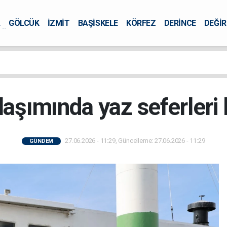
A
GÖLCÜK
İZMİT
BAŞİSKELE
KÖRFEZ
DERİNCE
DEĞİ
ÜRSEL
laşımında yaz seferleri 
27.06.2026 - 11:29, Güncelleme: 27.06.2026 - 11:29
GÜNDEM