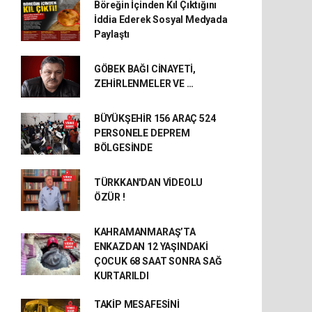
Böreğin İçinden Kıl Çıktığını
İddia Ederek Sosyal Medyada
Paylaştı
GÖBEK BAĞI CİNAYETİ,
ZEHİRLENMELER VE …
BÜYÜKŞEHİR 156 ARAÇ 524
PERSONELE DEPREM
BÖLGESİNDE
TÜRKKAN'DAN VİDEOLU
ÖZÜR !
KAHRAMANMARAŞ’TA
ENKAZDAN 12 YAŞINDAKİ
ÇOCUK 68 SAAT SONRA SAĞ
KURTARILDI
TAKİP MESAFESİNİ