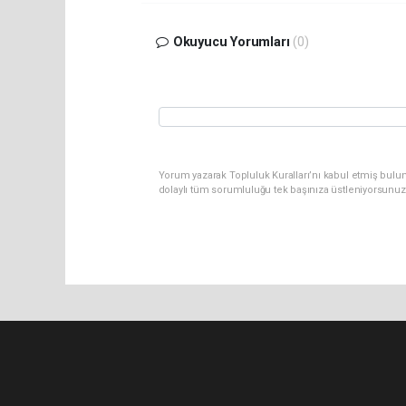
Okuyucu Yorumları
(0)
Yorum yazarak Topluluk Kuralları’nı kabul etmiş bulu
dolaylı tüm sorumluluğu tek başınıza üstleniyorsunuz