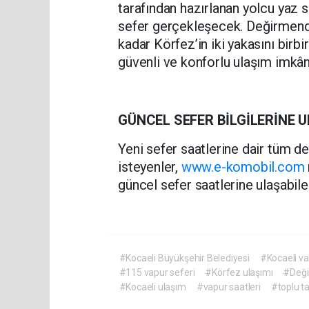
tarafından hazırlanan yolcu yaz
sefer gerçekleşecek. Değirmende
kadar Körfez’in iki yakasını birbi
güvenli ve konforlu ulaşım imk
GÜNCEL SEFER BİLGİLERİNE U
Yeni sefer saatlerine dair tüm de
isteyenler,
www.e-komobil.com
güncel sefer saatlerine ulaşabil
#Kocaeli Büyükşehir Belediyesi
#Kocaeli va
#115 vapur seferi
#Körfez ulaşımı
#Değ
#Kocaeli ulaşım
#vapur saatleri
#toplu t