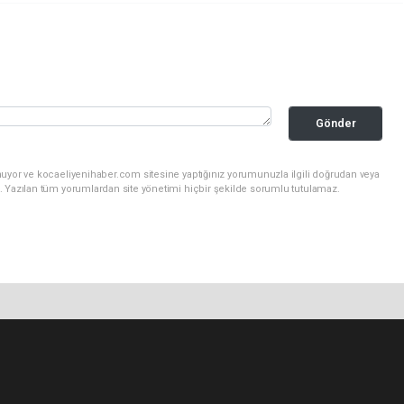
Gönder
nuyor ve kocaeliyenihaber.com sitesine yaptığınız yorumunuzla ilgili doğrudan veya
. Yazılan tüm yorumlardan site yönetimi hiçbir şekilde sorumlu tutulamaz.