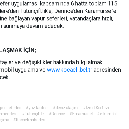
 sefer uygulaması kapsamında 6 hatta toplam 115
re’den Tütünçiftlik’e, Derince’den Karamürsel’e
rine bağlayan vapur seferleri, vatandaşlara hızlı,
ânı sunmaya devam edecek.
LAŞMAK İÇİN;
taylar ve değişiklikler hakkında bilgi almak
mobil uygulama ve
www.kocaeli.bel.tr
adresinden
ecek.
pur seferleri
#yaz tarifesi
#deniz ulaşımı
#İzmit Körfezi
irmendere
#Tütünçiftlik
#Derince
#Karamürsel
#e-komobil
aşıma
#Kocaeli haberleri