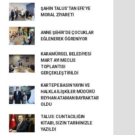
ŞAHİN TALUS’TAN EFE’YE
MORAL ZİYARETİ
ANNE ŞEHİR’DE ÇOCUKLAR
EĞLENEREK ÖĞRENİYOR
KARAMÜRSEL BELEDİYESİ
MART AYI MECLİS
TOPLANTISI
GERÇEKLEŞTİRİLDİ
KARTEPE BASIN YAYIN VE
HALKLA İLİŞKİLER MÜDÜRÜ
REYHAN ATAMAN BAYRAKTAR
OLDU
TALUS: CUNTACILIĞIN
KİTABI, SİZİN TARİHİNİZLE
YAZILDI