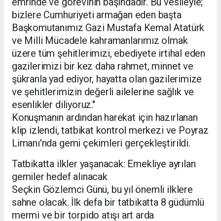
emrinde ve görevinin başındadır. Bu vesileyle;
bizlere Cumhuriyeti armağan eden başta
Başkomutanımız Gazi Mustafa Kemal Atatürk
ve Milli Mücadele kahramanlarımız olmak
üzere tüm şehitlerimizi, ebediyete irtihal eden
gazilerimizi bir kez daha rahmet, minnet ve
şükranla yad ediyor, hayatta olan gazilerimize
ve şehitlerimizin değerli ailelerine sağlık ve
esenlikler diliyoruz."
Konuşmanın ardından harekat için hazırlanan
klip izlendi, tatbikat kontrol merkezi ve Poyraz
Limanı'nda gemi çekimleri gerçekleştirildi.
Tatbikatta ilkler yaşanacak: Emekliye ayrılan
gemiler hedef alınacak
Seçkin Gözlemci Günü, bu yıl önemli ilklere
sahne olacak. İlk defa bir tatbikatta 8 güdümlü
mermi ve bir torpido atışı art arda