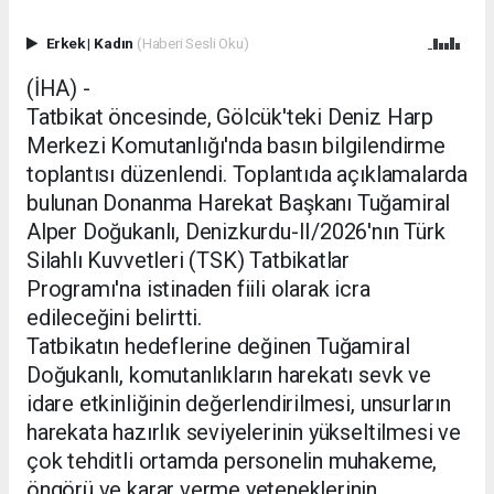
Erkek
|
Kadın
(Haberi Sesli Oku)
(İHA) -
Tatbikat öncesinde, Gölcük'teki Deniz Harp
Merkezi Komutanlığı'nda basın bilgilendirme
toplantısı düzenlendi. Toplantıda açıklamalarda
bulunan Donanma Harekat Başkanı Tuğamiral
Alper Doğukanlı, Denizkurdu-II/2026'nın Türk
Silahlı Kuvvetleri (TSK) Tatbikatlar
Programı'na istinaden fiili olarak icra
edileceğini belirtti.
Tatbikatın hedeflerine değinen Tuğamiral
Doğukanlı, komutanlıkların harekatı sevk ve
idare etkinliğinin değerlendirilmesi, unsurların
harekata hazırlık seviyelerinin yükseltilmesi ve
çok tehditli ortamda personelin muhakeme,
öngörü ve karar verme yeteneklerinin