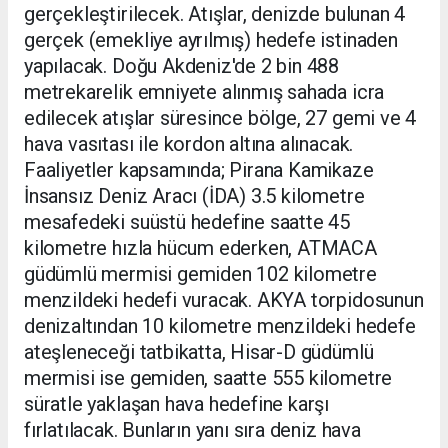
gerçekleştirilecek. Atışlar, denizde bulunan 4
gerçek (emekliye ayrılmış) hedefe istinaden
yapılacak. Doğu Akdeniz'de 2 bin 488
metrekarelik emniyete alınmış sahada icra
edilecek atışlar süresince bölge, 27 gemi ve 4
hava vasıtası ile kordon altına alınacak.
Faaliyetler kapsamında; Pirana Kamikaze
İnsansız Deniz Aracı (İDA) 3.5 kilometre
mesafedeki suüstü hedefine saatte 45
kilometre hızla hücum ederken, ATMACA
güdümlü mermisi gemiden 102 kilometre
menzildeki hedefi vuracak. AKYA torpidosunun
denizaltından 10 kilometre menzildeki hedefe
ateşleneceği tatbikatta, Hisar-D güdümlü
mermisi ise gemiden, saatte 555 kilometre
süratle yaklaşan hava hedefine karşı
fırlatılacak. Bunların yanı sıra deniz hava