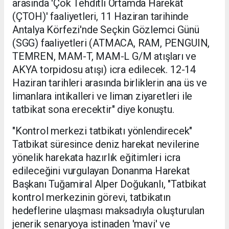
arasında 'Çok Tehditli Ortamda Harekât
(ÇTOH)' faaliyetleri, 11 Haziran tarihinde
Antalya Körfezi'nde Seçkin Gözlemci Günü
(SGG) faaliyetleri (ATMACA, RAM, PENGUIN,
TEMREN, MAM-T, MAM-L G/M atışları ve
AKYA torpidosu atışı) icra edilecek. 12-14
Haziran tarihleri arasında birliklerin ana üs ve
limanlara intikalleri ve liman ziyaretleri ile
tatbikat sona erecektir" diye konuştu.
"Kontrol merkezi tatbikatı yönlendirecek"
Tatbikat süresince deniz harekat nevilerine
yönelik harekata hazırlık eğitimleri icra
edileceğini vurgulayan Donanma Harekat
Başkanı Tuğamiral Alper Doğukanlı, "Tatbikat
kontrol merkezinin görevi, tatbikatın
hedeflerine ulaşması maksadıyla oluşturulan
jenerik senaryoya istinaden 'mavi' ve