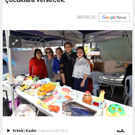
ABONE OL
Erkek
|
Kadın
(Haberi Sesli Oku)