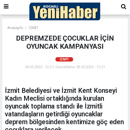
Anasayfa
İZMİT
DEPREMZEDE ÇOCUKLAR İÇİN
OYUNCAK KAMPANYASI
İZMİT
03.05.2023 - 12:21, Güncelleme: 03.05.2023 - 12:21
İzmit Belediyesi ve İzmit Kent Konseyi
Kadın Meclisi ortaklığında kurulan
oyuncak toplama standı ile İzmitli
vatandaşların getirdiği oyuncaklar
deprem bölgesinden kentimize göç eden
çocuklara verilecek.