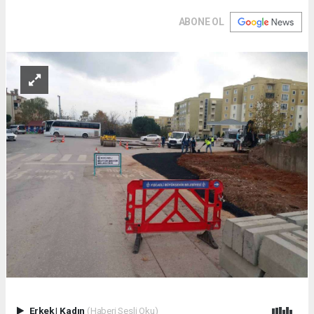
ABONE OL
Erkek
|
Kadın
(Haberi Sesli Oku)