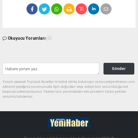
Okuyucu Yorumları
(0)
Gönder
Yorum yazarak Topluluk Kuralları’nı kabul etmiş bulunuyor ve kocaeliyenihaber.com
sitesine yaptığınız yorumunuzla ilgili doğrudan veya dolaylı tüm sorumluluğu tek
başınıza üstleniyorsunuz. Yazılan tüm yorumlardan site yönetimi hiçbir şekilde
sorumlu tutulamaz.
haber paketi
haber scripti
haber yazılımı