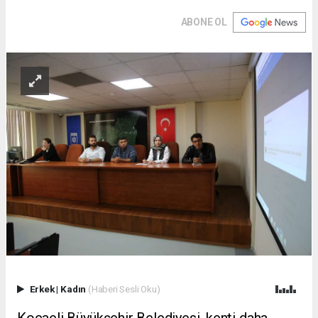
ABONE OL
Erkek
|
Kadın
(Haberi Sesli Oku)