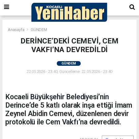
Anasayfa
GÜNDEM
DERİNCE’DEKİ CEMEVİ, CEM
VAKFI’NA DEVREDİLDİ
GÜNDEM
22.05.2026 - 23:40, Güncelleme: 22.05.2026 - 23:40
Kocaeli Büyükşehir Belediyesi’nin
Derince’de 5 katlı olarak inşa ettiği İmam
Zeynel Abidin Cemevi, düzenlenen devir
protokolü ile Cem Vakfı’na devredildi.