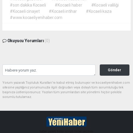
#son dakika Kocaeli
#Kocaeli haber
#Kocaeli valiliği
#Kocaeli cinayet
#Kocaeli intihar
#Kocaeli kaza
#www.kocaeliyenihaber.com
Okuyucu Yorumları
(0)
Gönder
Yorum yazarak Topluluk Kuralları’nı kabul etmiş bulunuyor ve kocaeliyenihaber.com
sitesine yaptığınız yorumunuzla ilgili doğrudan veya dolaylı tüm sorumluluğu tek
başınıza üstleniyorsunuz. Yazılan tüm yorumlardan site yönetimi hiçbir şekilde
sorumlu tutulamaz.
haber paketi
haber scripti
haber yazılımı