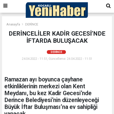
Anasayfa
DERİNCE
DERİNCELİLER KADİR GECESİ’NDE
İFTARDA BULUŞACAK
DERİNCE
24.04.2022 - 11:51, Güncelleme: 24.04.2022 - 11:51
Ramazan ayı boyunca çayhane
etkinliklerinin merkezi olan Kent
Meydanı, bu kez Kadir Gecesi’nde
Derince Belediyesi’nin düzenleyeceği
Büyük İftar Buluşması’na ev sahipliği
yapacak