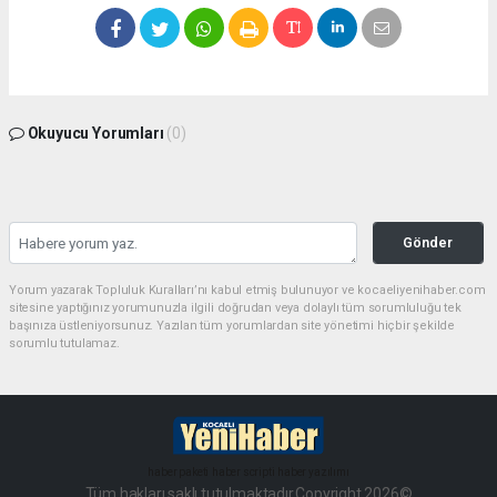
Okuyucu Yorumları
(0)
Gönder
Yorum yazarak Topluluk Kuralları’nı kabul etmiş bulunuyor ve kocaeliyenihaber.com
sitesine yaptığınız yorumunuzla ilgili doğrudan veya dolaylı tüm sorumluluğu tek
başınıza üstleniyorsunuz. Yazılan tüm yorumlardan site yönetimi hiçbir şekilde
sorumlu tutulamaz.
haber paketi
haber scripti
haber yazılımı
Tüm hakları saklı tutulmaktadır.Copyright 2026©