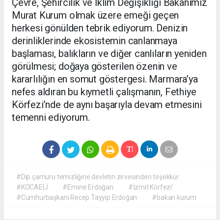
Çevre, Şehircilik ve İklim Değişikliği Bakanımız
Murat Kurum olmak üzere emeği geçen
herkesi gönülden tebrik ediyorum. Denizin
derinliklerinde ekosistemin canlanmaya
başlaması, balıkların ve diğer canlıların yeniden
görülmesi; doğaya gösterilen özenin ve
kararlılığın en somut göstergesi. Marmara’ya
nefes aldıran bu kıymetli çalışmanın, Fethiye
Körfezi’nde de aynı başarıyla devam etmesini
temenni ediyorum.
#Dip çamuru temizliğine devletin zirvesinden teşekkür
#KOCAELİ
#Emine Erdoğan
#İzmit Körfezi’
#Cumhurbaşkanı Recep Tayyip Erdoğan
#bakan kurum