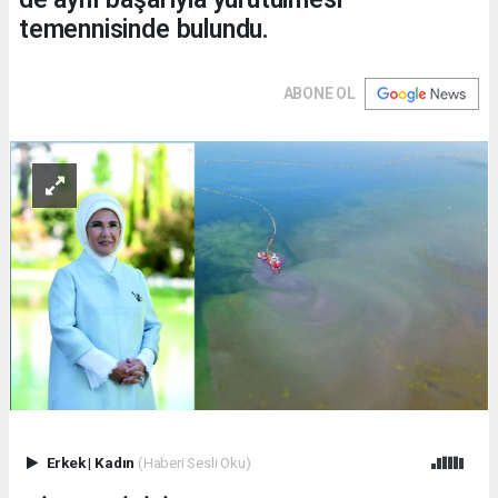
temennisinde bulundu.
ABONE OL
Erkek
|
Kadın
(Haberi Sesli Oku)