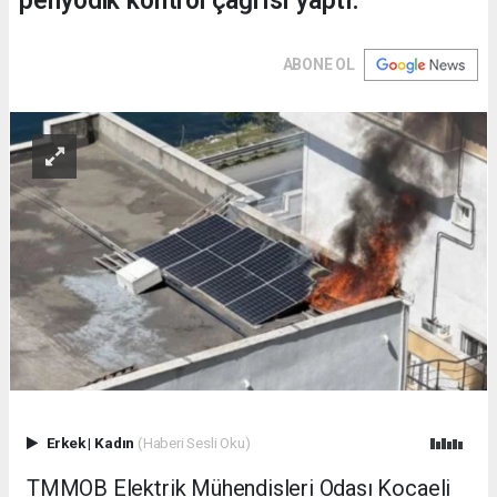
periyodik kontrol çağrısı yaptı.
ABONE OL
Erkek
|
Kadın
(Haberi Sesli Oku)
TMMOB Elektrik Mühendisleri Odası Kocaeli