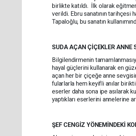
birlikte katıldı. İlk olarak eğitme
verildi. Ebru sanatının tarihçesi
Tapaloğlu, bu sanatın kullanımında
SUDA AÇAN ÇİÇEKLER ANNE S
Bilgilendirmenin tamamlanmasıyla
hayal güçlerini kullanarak en gü
açan her bir çiçeğe anne sevgisi
fularlarla hem keyifli anılar birik
eserler daha sona ipe asılarak kur
yaptıkları eserlerini annelerine 
ŞEF CENGİZ YÖNEMİNDEKİ KO