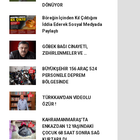
DÖNÜYOR
Böreğin İçinden Kıl Çıktığını
İddia Ederek Sosyal Medyada
Paylaştı
GÖBEK BAĞI CİNAYETİ,
ZEHİRLENMELER VE …
BÜYÜKŞEHİR 156 ARAÇ 524
PERSONELE DEPREM
BÖLGESİNDE
TÜRKKAN'DAN VİDEOLU
ÖZÜR !
KAHRAMANMARAŞ’TA
ENKAZDAN 12 YAŞINDAKİ
ÇOCUK 68 SAAT SONRA SAĞ
KURTARILDI