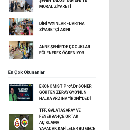
ŞAHİN TALUS’TAN EFE’YE
MORAL ZİYARETİ
DİNİ YAYINLAR FUARI’NA
ZİYARETÇİ AKINI
ANNE ŞEHİR’DE ÇOCUKLAR
EĞLENEREK ÖĞRENİYOR
En Çok Okunanlar
EKONOMİST Prof.Dr.SONER
GÖKTEN ZERAY GYO'NUN
HALKA ARZINA ''İRONİ''DEDİ
TFF, GALATASARAY VE
FENERBAHÇE ORTAK
AÇIKLAMA
YAPACAK.KAFİLELER BU GECE