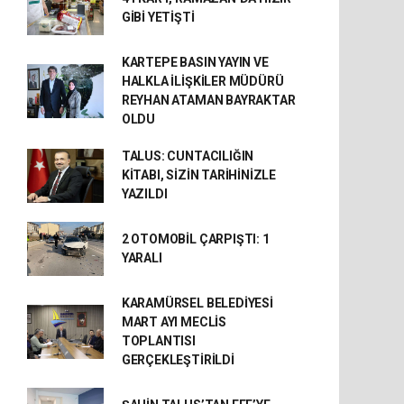
GİBİ YETİŞTİ
KARTEPE BASIN YAYIN VE
HALKLA İLİŞKİLER MÜDÜRÜ
REYHAN ATAMAN BAYRAKTAR
OLDU
TALUS: CUNTACILIĞIN
KİTABI, SİZİN TARİHİNİZLE
YAZILDI
2 OTOMOBİL ÇARPIŞTI: 1
YARALI
KARAMÜRSEL BELEDİYESİ
MART AYI MECLİS
TOPLANTISI
GERÇEKLEŞTİRİLDİ