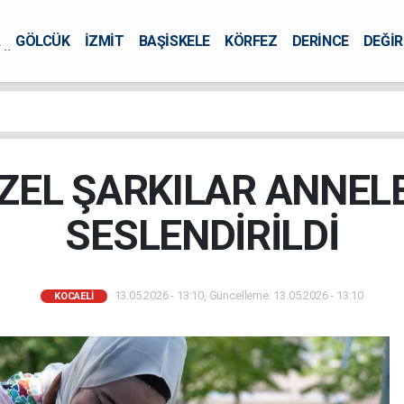
A
GÖLCÜK
İZMİT
BAŞİSKELE
KÖRFEZ
DERİNCE
DEĞİ
ÜRSEL
ZEL ŞARKILAR ANNELE
SESLENDİRİLDİ
13.05.2026 - 13:10, Güncelleme: 13.05.2026 - 13:10
KOCAELİ