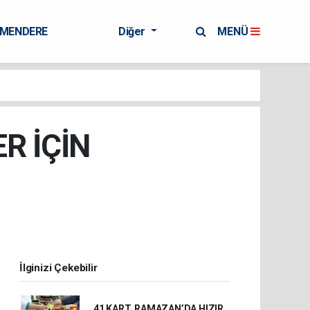
RMENDERE
Diğer
MENÜ
R İÇİN
İlginizi Çekebilir
41 KART, RAMAZAN’DA HIZIR