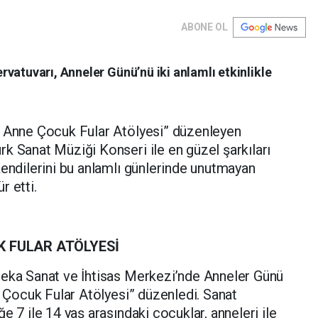
ABONE OL
vatuvarı, Anneler Günü’nü iki anlamlı etkinlikle
e Anne Çocuk Fular Atölyesi” düzenleyen
k Sanat Müziği Konseri ile en güzel şarkıları
kendilerini bu anlamlı günlerinde unutmayan
r etti.
K FULAR ATÖLYESİ
Seka Sanat ve İhtisas Merkezi’nde Anneler Günü
e Çocuk Fular Atölyesi” düzenledi. Sanat
e 7 ile 14 yaş arasındaki çocuklar, anneleri ile