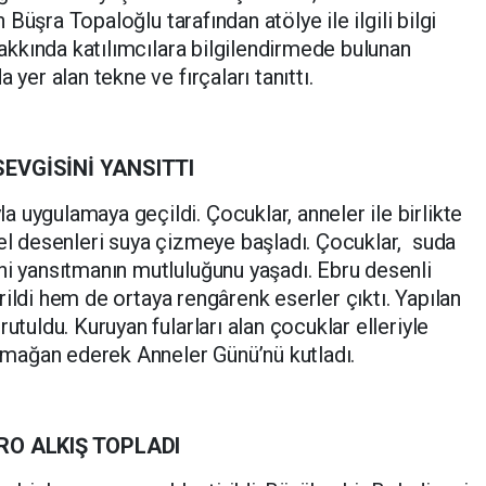
n Büşra Topaloğlu tarafından atölye ile ilgili bilgi
 hakkında katılımcılara bilgilendirmede bulunan
 yer alan tekne ve fırçaları tanıttı.
EVGİSİNİ YANSITTI
 uygulamaya geçildi. Çocuklar, anneler ile birlikte
zel desenleri suya çizmeye başladı. Çocuklar, suda
ni yansıtmanın mutluluğunu yaşadı. Ebru desenli
tirildi hem de ortaya rengârenk eserler çıktı. Yapılan
utuldu. Kuruyan fularları alan çocuklar elleriyle
armağan ederek Anneler Günü’nü kutladı.
RO ALKIŞ TOPLADI