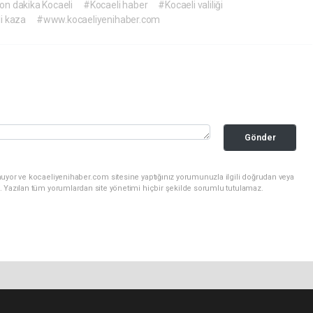
on dakika Kocaeli
#Kocaeli haber
#Kocaeli valiliği
i kaza
#www.kocaeliyenihaber.com
Gönder
nuyor ve kocaeliyenihaber.com sitesine yaptığınız yorumunuzla ilgili doğrudan veya
. Yazılan tüm yorumlardan site yönetimi hiçbir şekilde sorumlu tutulamaz.