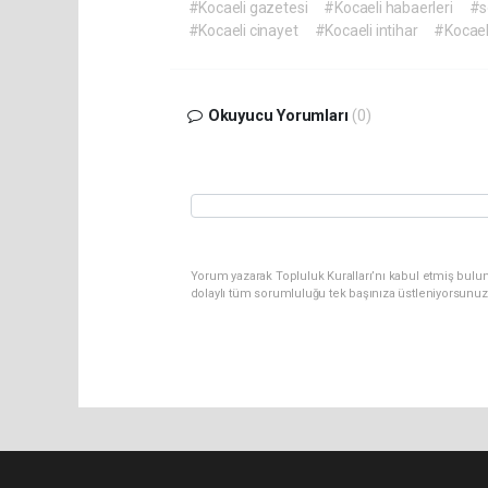
#Kocaeli gazetesi
#Kocaeli habaerleri
#s
#Kocaeli cinayet
#Kocaeli intihar
#Kocael
Okuyucu Yorumları
(0)
Yorum yazarak Topluluk Kuralları’nı kabul etmiş bulu
dolaylı tüm sorumluluğu tek başınıza üstleniyorsunuz