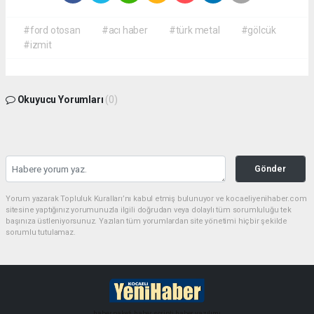
#ford otosan
#acı haber
#türk metal
#gölcük
#izmit
Okuyucu Yorumları
(0)
Gönder
Yorum yazarak Topluluk Kuralları’nı kabul etmiş bulunuyor ve kocaeliyenihaber.com
sitesine yaptığınız yorumunuzla ilgili doğrudan veya dolaylı tüm sorumluluğu tek
başınıza üstleniyorsunuz. Yazılan tüm yorumlardan site yönetimi hiçbir şekilde
sorumlu tutulamaz.
haber paketi
haber scripti
haber yazılımı