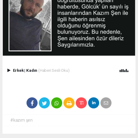
Erkek
|
Kadın
(Haberi Sesli Oku)
#kazım şen