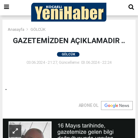
Anasayfa
GÖLCÜK
GAZETEMİZDEN AÇIKLAMADIR ..
GÖLCÜK
03.06.2024 - 21:27, Güncelleme: 03.06.2024 - 22:24
.
ABONE OL