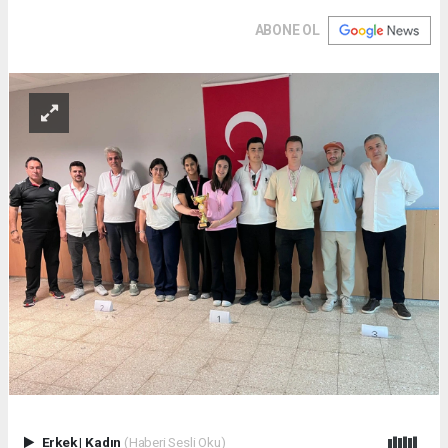
ABONE OL
Erkek
|
Kadın
(Haberi Sesli Oku)