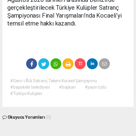
gerçekleştirilecek Türkiye Kulüpler Satranç
Şampiyonası Final Yarışmaları’nda Kocaeli’yi
temsil etme hakkı kazandı.
#Genc-i Âlâ Satranç Takımı Kocaeli Şampiyonu
#başiskele belediyesi
#başkan
#yasin özlü
#Türkiye Kulüpler
Okuyucu Yorumları
(0)