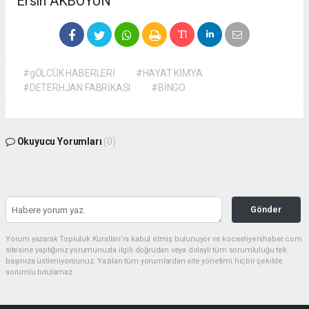
​Ersin AKBOYUN
#gÖLCÜK HABERLERİ
#HAYAT KİMYA
#DETERHJAN FABRİKASI
#BİNGO
Okuyucu Yorumları
(0)
Gönder
Yorum yazarak Topluluk Kuralları’nı kabul etmiş bulunuyor ve kocaeliyenihaber.com
sitesine yaptığınız yorumunuzla ilgili doğrudan veya dolaylı tüm sorumluluğu tek
başınıza üstleniyorsunuz. Yazılan tüm yorumlardan site yönetimi hiçbir şekilde
sorumlu tutulamaz.