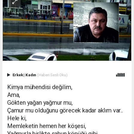
Erkek
|
Kadın
(Haberi Sesli Oku)
Kimya mühendisi değilim,
Ama,
Gökten yağan yağmur mu,
Çamur mu olduğunu görecek kadar aklım var..
Hele ki,
Memleketin hemen her köşesi,
Yağmurla birlikte sabun köpüğü gibi