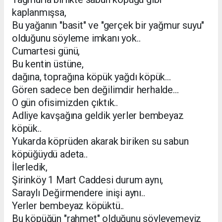
kaplanmışsa,
Bu yağanın "basit" ve "gerçek bir yağmur suyu"
olduğunu söyleme imkanı yok..
Cumartesi günü,
Bu kentin üstüne,
dağına, toprağına köpük yağdı köpük...
Gören sadece ben değilimdir herhalde...
O gün ofisimizden çıktık..
Adliye kavşağına geldik yerler bembeyaz
köpük..
Yukarda köprüden akarak biriken su sabun
köpüğüydü adeta..
İlerledik,
Şirinköy 1 Mart Caddesi durum aynı,
Saraylı Değirmendere inişi aynı..
Yerler bembeyaz köpüktü..
Bu köpüğün "rahmet" olduğunu söyleyemeyiz