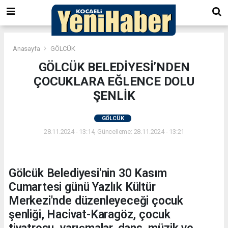
Anasayfa
GÖLCÜK
GÖLCÜK BELEDİYESİ’NDEN
ÇOCUKLARA EĞLENCE DOLU
ŞENLİK
GÖLCÜK
28.11.2024 - 13:14, Güncelleme: 28.11.2024 - 13:21
Gölcük Belediyesi'nin 30 Kasım
Cumartesi günü Yazlık Kültür
Merkezi'nde düzenleyeceği çocuk
şenliği, Hacivat-Karagöz, çocuk