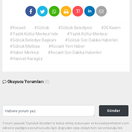
#Kocaeli
#Gölcük
#Gölcük Belediyesi
#30 Kasım
#Yazlık Kültür Merkezi'nde
#Yazlık Kültür Merkezi
#Gölcük Belediye Başkanı
#Gölcük Son Dakika Haberleri
#Gölcük Matbaa
#Kocaeli Yeni Haber
#Haber Merkezi
#Kocaeli Son Dakika Haberleri
#Hacivat-Karagöz
Okuyucu Yorumları
(0)
Gönder
Yorum yazarak Topluluk Kuralları’nı kabul etmiş bulunuyor ve kocaeliyenihaber.com
sitesine yaptığınız yorumunuzla ilgili doğrudan veya dolaylı tüm sorumluluğu tek