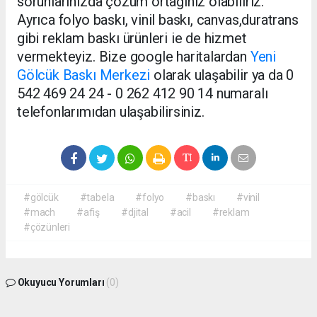
sorunlarınızda çözüm ortağınız olabiliriz.
Ayrıca folyo baskı, vinil baskı, canvas,duratrans
gibi reklam baskı ürünleri ie de hizmet
vermekteyiz. Bize google haritalardan
Yeni
Gölcük Baskı Merkezi
olarak ulaşabilir ya da 0
542 469 24 24 - 0 262 412 90 14 numaralı
telefonlarımıdan ulaşabilirsiniz.
#gölcük
#tabela
#folyo
#baskı
#vinil
#mach
#afiş
#djital
#acil
#reklam
#çözünleri
Okuyucu Yorumları
(0)