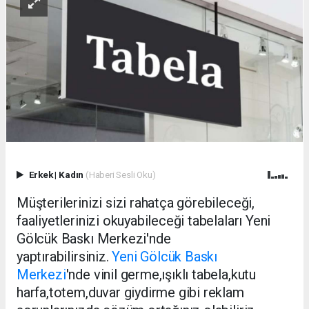
Erkek
|
Kadın
(Haberi Sesli Oku)
Müşterilerinizi sizi rahatça görebileceği,
faaliyetlerinizi okuyabileceği tabelaları Yeni
Gölcük Baskı Merkezi'nde
yaptırabilirsiniz.
Yeni Gölcük Baskı
Merkezi
'nde vinil germe,ışıklı tabela,kutu
harfa,totem,duvar giydirme gibi reklam