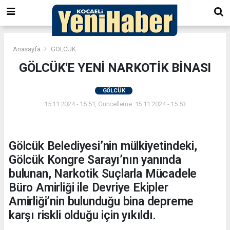
Anasayfa
GÖLCÜK
GÖLCÜK'E YENİ NARKOTİK BİNASI
GÖLCÜK
15.11.2024 - 15:51, Güncelleme: 15.11.2024 - 15:53
Gölcük Belediyesi’nin mülkiyetindeki,
Gölcük Kongre Sarayı’nın yanında
bulunan, Narkotik Suçlarla Mücadele
Büro Amirliği ile Devriye Ekipler
Amirliği’nin bulunduğu bina depreme
karşı riskli olduğu için yıkıldı.