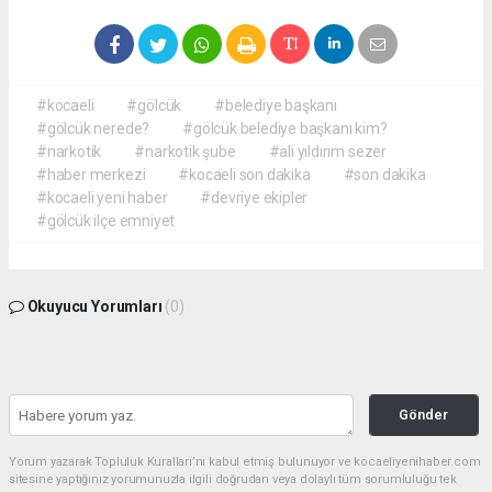
#kocaeli
#gölcük
#belediye başkanı
#gölcük nerede?
#gölcük belediye başkanı kim?
#narkotik
#narkotik şube
#ali yıldırım sezer
#haber merkezi
#kocaeli son dakika
#son dakika
#kocaeli yeni haber
#devriye ekipler
#gölcük ilçe emniyet
Okuyucu Yorumları
(0)
Gönder
Yorum yazarak Topluluk Kuralları’nı kabul etmiş bulunuyor ve kocaeliyenihaber.com
sitesine yaptığınız yorumunuzla ilgili doğrudan veya dolaylı tüm sorumluluğu tek