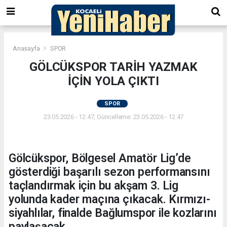
Anasayfa
SPOR
GÖLCÜKSPOR TARİH YAZMAK
İÇİN YOLA ÇIKTI
SPOR
23.05.2026 - 12:47, Güncelleme: 23.05.2026 - 12:47
Gölcükspor, Bölgesel Amatör Lig’de
gösterdiği başarılı sezon performansını
taçlandırmak için bu akşam 3. Lig
yolunda kader maçına çıkacak. Kırmızı-
siyahlılar, finalde Bağlumspor ile kozlarını
paylaşacak.