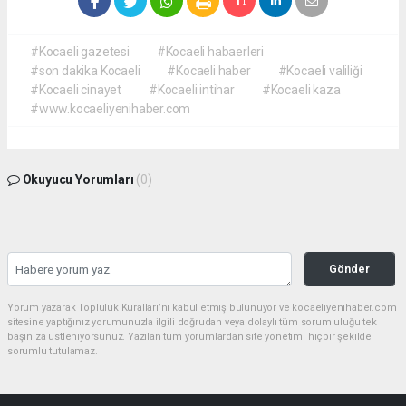
#Kocaeli gazetesi
#Kocaeli habaerleri
#son dakika Kocaeli
#Kocaeli haber
#Kocaeli valiliği
#Kocaeli cinayet
#Kocaeli intihar
#Kocaeli kaza
#www.kocaeliyenihaber.com
Okuyucu Yorumları
(0)
Gönder
Yorum yazarak Topluluk Kuralları’nı kabul etmiş bulunuyor ve kocaeliyenihaber.com
sitesine yaptığınız yorumunuzla ilgili doğrudan veya dolaylı tüm sorumluluğu tek
başınıza üstleniyorsunuz. Yazılan tüm yorumlardan site yönetimi hiçbir şekilde
sorumlu tutulamaz.