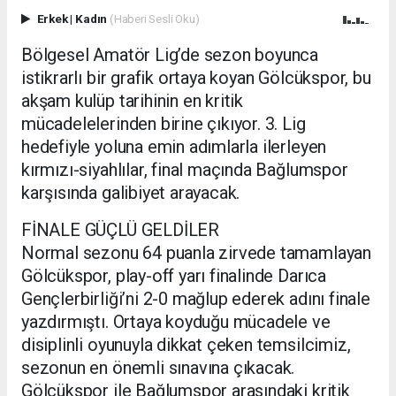
Erkek
|
Kadın
(Haberi Sesli Oku)
Bölgesel Amatör Lig’de sezon boyunca
istikrarlı bir grafik ortaya koyan Gölcükspor, bu
akşam kulüp tarihinin en kritik
mücadelelerinden birine çıkıyor. 3. Lig
hedefiyle yoluna emin adımlarla ilerleyen
kırmızı-siyahlılar, final maçında Bağlumspor
karşısında galibiyet arayacak.
FİNALE GÜÇLÜ GELDİLER
Normal sezonu 64 puanla zirvede tamamlayan
Gölcükspor, play-off yarı finalinde Darıca
Gençlerbirliği’ni 2-0 mağlup ederek adını finale
yazdırmıştı. Ortaya koyduğu mücadele ve
disiplinli oyunuyla dikkat çeken temsilcimiz,
sezonun en önemli sınavına çıkacak.
Gölcükspor ile Bağlumspor arasındaki kritik