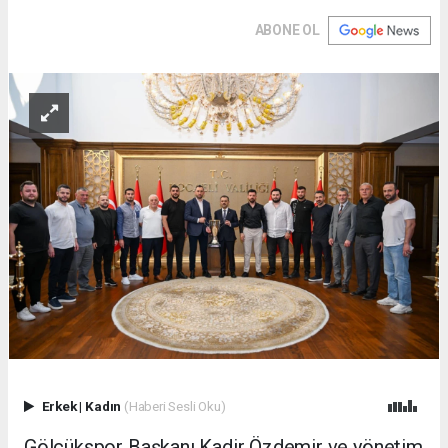
ABONE OL
Erkek
|
Kadın
(Haberi Sesli Oku)
Gölcükspor Başkanı Kadir Özdemir ve yönetim