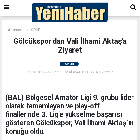
Anasayfa
SPOR
Gölcükspor'dan Vali İlhami Aktaş'a
Ziyaret
SPOR
02.06.2026 - 22:27, Güncelleme: 02.06.2026 - 22:27
(BAL) Bölgesel Amatör Ligi 9. grubu lider
olarak tamamlayan ve play-off
finallerinde 3. Lig'e yükselme başarısı
gösteren Gölcükspor, Vali İlhami Aktaş’ın
konuğu oldu.