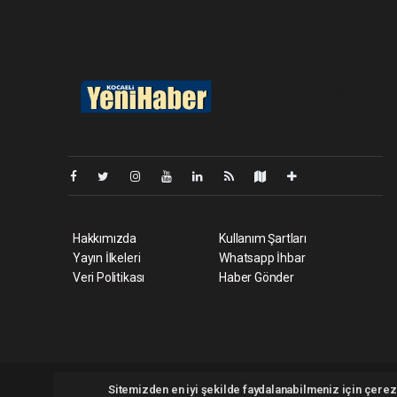
Pro-0.054
Hakkımızda
Kullanım Şartları
Yayın İlkeleri
Whatsapp İhbar
Veri Politikası
Haber Gönder
Kocaeliyenihaber.com Tüm hakları saklı tutulmaktadır. Copyri
Sitemizden en iyi şekilde faydalanabilmeniz için çerezl