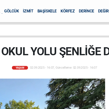
A
GÖLCÜK
İZMİT
BAŞİSKELE
KÖRFEZ
DERİNCE
DEĞİ
ÜRSEL
 OKUL YOLU ŞENLİĞE
02.09.2025 - 16:07, Güncelleme: 02.09.2025 - 16:07
YAŞAM