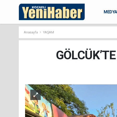
MEDY
KARAM
Anasayfa
YAŞAM
GÖLCÜK’TE