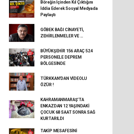
Böreğin İçinden Kıl Çıktığını
İddia Ederek Sosyal Medyada
Paylaştı
GÖBEK BAĞI CİNAYETİ,
ZEHİRLENMELER VE …
BÜYÜKŞEHİR 156 ARAÇ 524
PERSONELE DEPREM
BÖLGESİNDE
TÜRKKAN'DAN VİDEOLU
ÖZÜR !
KAHRAMANMARAŞ’TA
ENKAZDAN 12 YAŞINDAKİ
ÇOCUK 68 SAAT SONRA SAĞ
KURTARILDI
TAKİP MESAFESİNİ