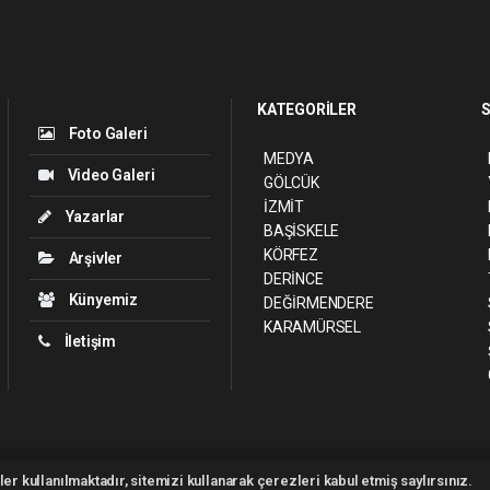
KATEGORİLER
S
Foto Galeri
MEDYA
Video Galeri
GÖLCÜK
İZMİT
Yazarlar
BAŞİSKELE
KÖRFEZ
Arşivler
DERİNCE
Künyemiz
DEĞİRMENDERE
KARAMÜRSEL
İletişim
ght 2026 ©
haber yazılımı
haber paketi
haber scripti
haber yazılım
haber sc
er kullanılmaktadır, sitemizi kullanarak çerezleri kabul etmiş saylırsınız.