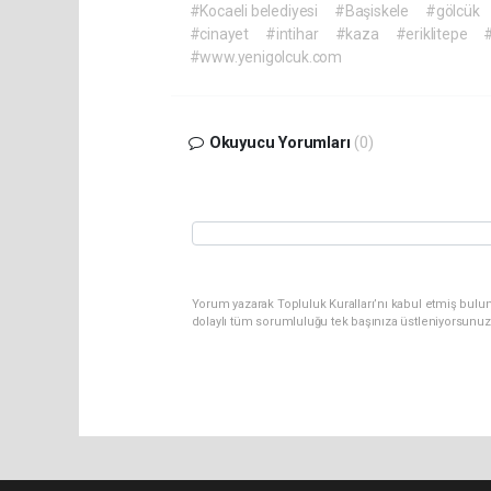
#Kocaeli belediyesi
#Başiskele
#gölcük
#cinayet
#intihar
#kaza
#eriklitepe
#
#www.yenigolcuk.com
Okuyucu Yorumları
(0)
Yorum yazarak Topluluk Kuralları’nı kabul etmiş bulu
dolaylı tüm sorumluluğu tek başınıza üstleniyorsunuz