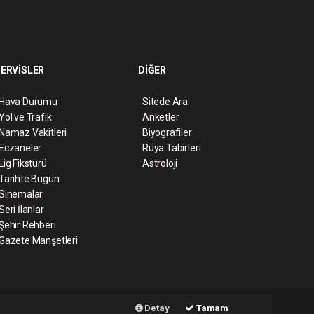
ERVİSLER
DİĞER
Hava Durumu
Sitede Ara
Yol ve Trafik
Anketler
Namaz Vakitleri
Biyografiler
Eczaneler
Rüya Tabirleri
Lig Fikstürü
Astroloji
Tarihte Bugün
Sinemalar
Seri İlanlar
Şehir Rehberi
Gazete Manşetleri
ript
Haber Yazılımı:
Web Aksiyon ®
Detay
Tamam