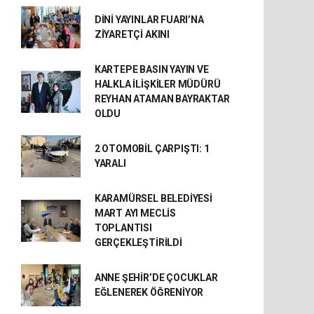
DİNİ YAYINLAR FUARI’NA
ZİYARETÇİ AKINI
KARTEPE BASIN YAYIN VE
HALKLA İLİŞKİLER MÜDÜRÜ
REYHAN ATAMAN BAYRAKTAR
OLDU
2 OTOMOBİL ÇARPIŞTI: 1
YARALI
KARAMÜRSEL BELEDİYESİ
MART AYI MECLİS
TOPLANTISI
GERÇEKLEŞTİRİLDİ
ANNE ŞEHİR’DE ÇOCUKLAR
EĞLENEREK ÖĞRENİYOR