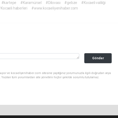
#kartepe
#Karamürsel
#Dilovası
#gebze
#Kocaeli valiliği
Kocaeli haberleri
#www.kocaeliyenihaber.com
Gönder
nuyor ve kocaeliyenihaber.com sitesine yaptığınız yorumunuzla ilgili doğrudan veya
. Yazılan tüm yorumlardan site yönetimi hiçbir şekilde sorumlu tutulamaz.