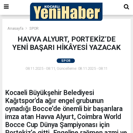
Anasayfa
SPOR
HAVVA ALYURT, PORTEKİZ’DE
YENİ BAŞARI HİKÂYESİ YAZACAK
SPOR
08.11.2025 - 08:11, Güncelleme: 08.11.2025 - 08:11
Kocaeli Büyükşehir Belediyesi
Kağıtspor'da ağır engel grubunun
oynadığı Bocce’de önemli bir başarılara
imza atan Havva Alyurt, Coimbra World
Bocce Cup Dünya Şampiyonası için
Portekiz’e gitti. Engeline rağmen azmi ve