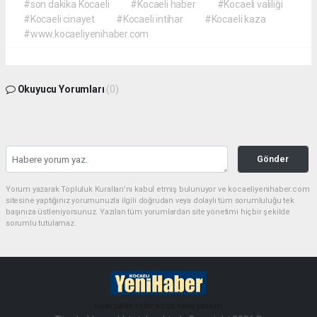
#son dakika Kocaeli
#Kocaeli haber
#Kocaeli valiliği
#Kocaeli cinayet
#Kocaeli intihar
#Kocaeli kaza
#www.kocaeliyenihaber.com
Okuyucu Yorumları
(0)
Gönder
Yorum yazarak Topluluk Kuralları’nı kabul etmiş bulunuyor ve kocaeliyenihaber.com
sitesine yaptığınız yorumunuzla ilgili doğrudan veya dolaylı tüm sorumluluğu tek
başınıza üstleniyorsunuz. Yazılan tüm yorumlardan site yönetimi hiçbir şekilde
sorumlu tutulamaz.
haber paketi
haber scripti
haber yazılımı